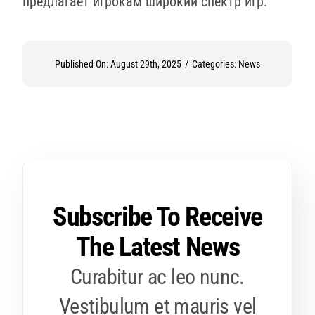
предлагает игрокам широкий спектр игр.
Published On: August 29th, 2025
/
Categories:
News
Subscribe To Receive
The Latest News
Curabitur ac leo nunc.
Vestibulum et mauris vel