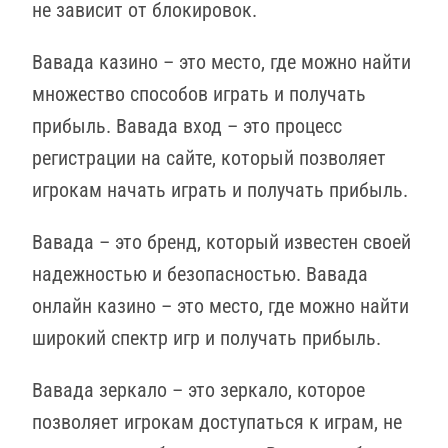
не зависит от блокировок.
Вавада казино – это место, где можно найти
множество способов играть и получать
прибыль. Вавада вход – это процесс
регистрации на сайте, который позволяет
игрокам начать играть и получать прибыль.
Вавада – это бренд, который известен своей
надежностью и безопасностью. Вавада
онлайн казино – это место, где можно найти
широкий спектр игр и получать прибыль.
Вавада зеркало – это зеркало, которое
позволяет игрокам доступаться к играм, не