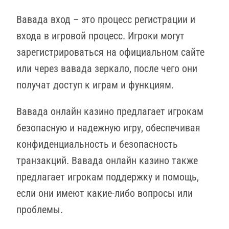
Вавада вход – это процесс регистрации и
входа в игровой процесс. Игроки могут
зарегистрироваться на официальном сайте
или через вавада зеркало, после чего они
получат доступ к играм и функциям.
Вавада онлайн казино предлагает игрокам
безопасную и надежную игру, обеспечивая
конфиденциальность и безопасность
транзакций. Вавада онлайн казино также
предлагает игрокам поддержку и помощь,
если они имеют какие-либо вопросы или
проблемы.