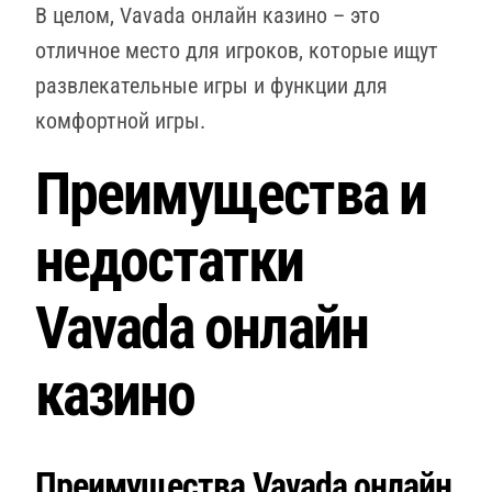
В целом, Vavada онлайн казино – это
отличное место для игроков, которые ищут
развлекательные игры и функции для
комфортной игры.
Преимущества и
недостатки
Vavada онлайн
казино
Преимущества Vavada онлайн