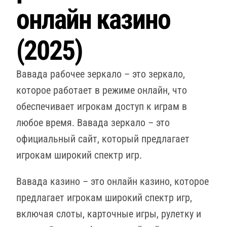
онлайн казино
(2025)
Вавада рабочее зеркало – это зеркало,
которое работает в режиме онлайн, что
обеспечивает игрокам доступ к играм в
любое время. Вавада зеркало – это
официальный сайт, который предлагает
игрокам широкий спектр игр.
Вавада казино – это онлайн казино, которое
предлагает игрокам широкий спектр игр,
включая слоты, карточные игры, рулетку и