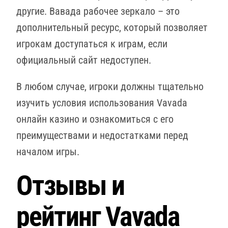
другие. Вавада рабочее зеркало – это
дополнительный ресурс, который позволяет
игрокам доступаться к играм, если
официальный сайт недоступен.
В любом случае, игроки должны тщательно
изучить условия использования Vavada
онлайн казино и ознакомиться с его
преимуществами и недостатками перед
началом игры.
Отзывы и
рейтинг Vavada