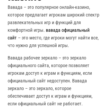
Вавада – это популярное онлайн-казино,
которое предлагает игрокам широкий спектр
развлекательных игр и функций для
комфортной игры.
вавада официальный
сайт
– это место, где игроки могут найти все,
что нужно для успешной игры.
Вавада рабочее зеркало – это зеркало
официального сайта, которое позволяет
игрокам доступ к играм и функциям, если
официальный сайт недоступен. Вавада
зеркало – это зеркало, которое
обеспечивает доступ к играм и функциям,
если официальный сайт не работает.