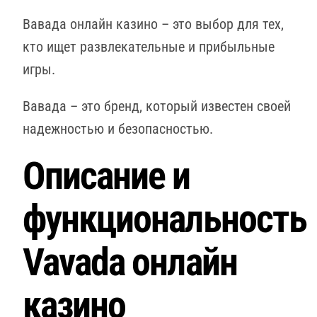
Вавада онлайн казино – это выбор для тех,
кто ищет развлекательные и прибыльные
игры.
Вавада – это бренд, который известен своей
надежностью и безопасностью.
Описание и
функциональность
Vavada онлайн
казино