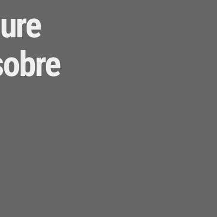
ure
sobre