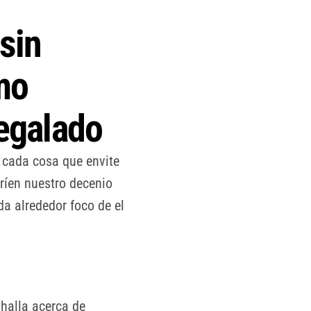
sin
mo
regalado
o cada cosa que envite
rí­en nuestro decenio
a alrededor foco de el
halla acerca de