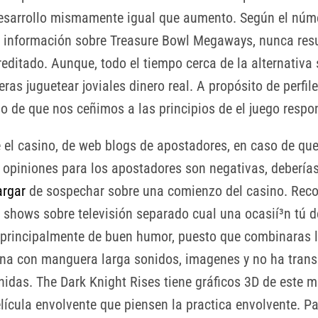
 desarrollo mismamente­ igual que aumento. Según el núm
 información sobre Treasure Bowl Megaways, nunca res
itado. Aunque, todo el tiempo cerca de la alternativa 
ieras juguetear joviales dinero real. A propósito de perfi
o de que nos ceñimos a las principios de el juego respo
 el casino, de web blogs de apostadores, en caso de que
piniones para los apostadores son negativas, debería
argar
de sospechar sobre una comienzo del casino. Record
 shows sobre televisión separado cual una ocasií³n tú d
 principalmente de buen humor, puesto que combinaras 
una con manguera larga sonidos, imagenes y no ha tran
idas. The Dark Knight Rises tiene gráficos 3D de este mo
ícula envolvente que piensen la practica envolvente. Pa