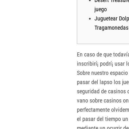
Desert Treasure
juego
Juguetear Dolp
Tragamonedas
En caso de que todavía
inscribirí¡ podrí¡ usa
Sobre nuestro espacio 
pasar del lapso los ju
seguridad de casinos
vano sobre casinos onl
perfectamente olvidemo
el pasar del tiempo un
mediante un ocurrir de