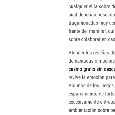
cualquier villa sobre
cual deberían buscado
tragamonedas muy acred
frente del manillar, qu
sobre colaborar en cas
Atender los reseñas de
demasiadas o muchas o
casino gratis sin desc
revive la emoción para
Algunos de los juegos
esparcimiento de fort
excesivamente entreten
ambientación sobre pel