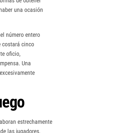
formas de obtener
 haber una ocasión
 el número entero
e costará cinco
e oficio,
compensa. Una
a excesivamente
juego
laboran estrechamente
e las jugadores,