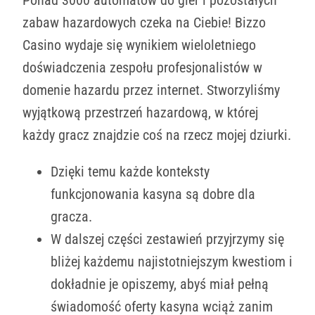
zabaw hazardowych czeka na Ciebie! Bizzo
Casino wydaje się wynikiem wieloletniego
doświadczenia zespołu profesjonalistów w
domenie hazardu przez internet. Stworzyliśmy
wyjątkową przestrzeń hazardową, w której
każdy gracz znajdzie coś na rzecz mojej dziurki.
Dzięki temu każde konteksty
funkcjonowania kasyna są dobre dla
gracza.
W dalszej części zestawień przyjrzymy się
bliżej każdemu najistotniejszym kwestiom i
dokładnie je opiszemy, abyś miał pełną
świadomość oferty kasyna wciąż zanim