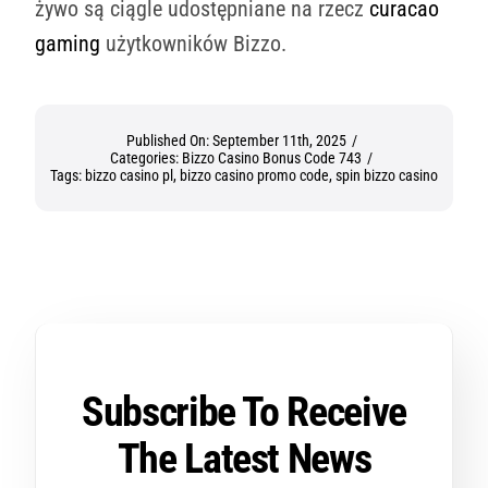
żywo są ciągle udostępniane na rzecz
curacao
gaming
użytkowników Bizzo.
Published On: September 11th, 2025
/
Categories:
Bizzo Casino Bonus Code 743
/
Tags:
bizzo casino pl
,
bizzo casino promo code
,
spin bizzo casino
Subscribe To Receive
The Latest News