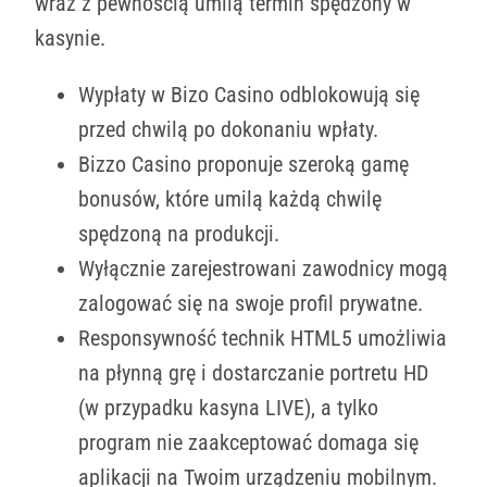
wraz z pewnością umilą termin spędzony w
kasynie.
Wypłaty w Bizo Casino odblokowują się
przed chwilą po dokonaniu wpłaty.
Bizzo Casino proponuje szeroką gamę
bonusów, które umilą każdą chwilę
spędzoną na produkcji.
Wyłącznie zarejestrowani zawodnicy mogą
zalogować się na swoje profil prywatne.
Responsywność technik HTML5 umożliwia
na płynną grę i dostarczanie portretu HD
(w przypadku kasyna LIVE), a tylko
program nie zaakceptować domaga się
aplikacji na Twoim urządzeniu mobilnym.