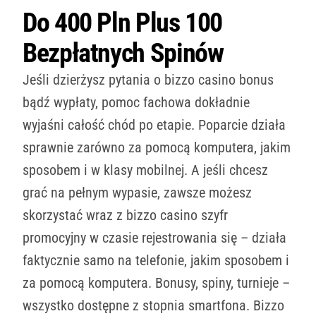
Do 400 Pln Plus 100
Bezpłatnych Spinów
Jeśli dzierżysz pytania o bizzo casino bonus
bądź wypłaty, pomoc fachowa dokładnie
wyjaśni całość chód po etapie. Poparcie działa
sprawnie zarówno za pomocą komputera, jakim
sposobem i w klasy mobilnej. A jeśli chcesz
grać na pełnym wypasie, zawsze możesz
skorzystać wraz z bizzo casino szyfr
promocyjny w czasie rejestrowania się – działa
faktycznie samo na telefonie, jakim sposobem i
za pomocą komputera. Bonusy, spiny, turnieje –
wszystko dostępne z stopnia smartfona. Bizzo