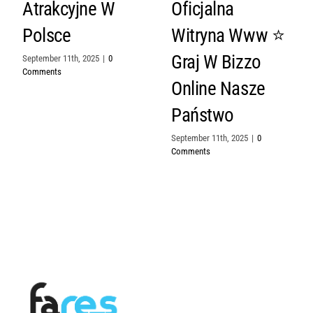
Atrakcyjne W
Oficjalna
Polsce
Witryna Www ⭐
Graj W Bizzo
September 11th, 2025
|
0
Comments
Online Nasze
Państwo
September 11th, 2025
|
0
Comments