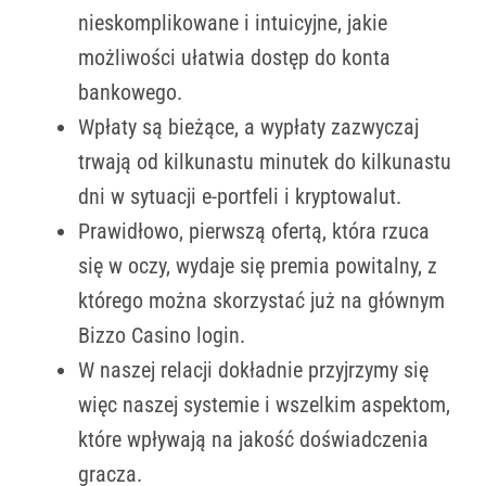
nieskomplikowane i intuicyjne, jakie
możliwości ułatwia dostęp do konta
bankowego.
Wpłaty są bieżące, a wypłaty zazwyczaj
trwają od kilkunastu minutek do kilkunastu
dni w sytuacji e-portfeli i kryptowalut.
Prawidłowo, pierwszą ofertą, która rzuca
się w oczy, wydaje się premia powitalny, z
którego można skorzystać już na głównym
Bizzo Casino login.
W naszej relacji dokładnie przyjrzymy się
więc naszej systemie i wszelkim aspektom,
które wpływają na jakość doświadczenia
gracza.