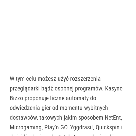
W tym celu możesz użyć rozszerzenia
przeglądarki bądź osobnej programów. Kasyno
Bizzo proponuje liczne automaty do
odwiedzenia gier od momentu wybitnych
dostawców, takowych jakim sposobem NetEnt,
Microgaming, Play’n GO, Yggdrasil, Quickspin i