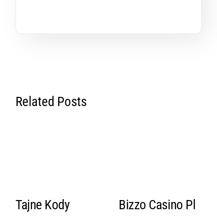
Related Posts
Tajne Kody
Bizzo Casino Pl