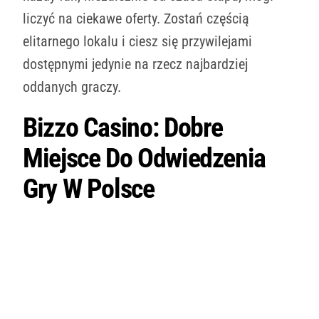
liczyć na ciekawe oferty. Zostań częścią
elitarnego lokalu i ciesz się przywilejami
dostępnymi jedynie na rzecz najbardziej
oddanych graczy.
Bizzo Casino: Dobre
Miejsce Do Odwiedzenia
Gry W Polsce