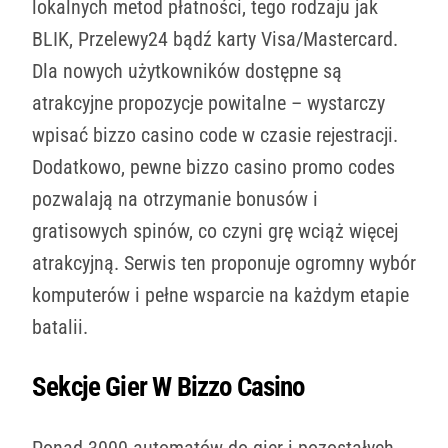
lokalnych metod płatności, tego rodzaju jak
BLIK, Przelewy24 bądź karty Visa/Mastercard.
Dla nowych użytkowników dostępne są
atrakcyjne propozycje powitalne – wystarczy
wpisać bizzo casino code w czasie rejestracji.
Dodatkowo, pewne bizzo casino promo codes
pozwalają na otrzymanie bonusów i
gratisowych spinów, co czyni grę wciąż więcej
atrakcyjną. Serwis ten proponuje ogromny wybór
komputerów i pełne wsparcie na każdym etapie
batalii.
Sekcje Gier W Bizzo Casino
Ponad 3000 automatów do gier i pozostałych