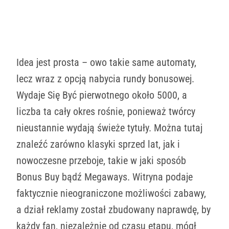
Idea jest prosta – owo takie same automaty,
lecz wraz z opcją nabycia rundy bonusowej.
Wydaje Się Być pierwotnego około 5000, a
liczba ta cały okres rośnie, ponieważ twórcy
nieustannie wydają świeże tytuły. Można tutaj
znaleźć zarówno klasyki sprzed lat, jak i
nowoczesne przeboje, takie w jaki sposób
Bonus Buy bądź Megaways. Witryna podaje
faktycznie nieograniczone możliwości zabawy,
a dział reklamy został zbudowany naprawdę, by
każdy fan, niezależnie od czasu etapu, mógł