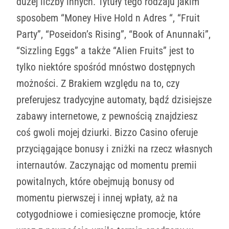
dużej liczby innych. Tytuły tego rodzaju jakim
sposobem “Money Hive Hold n Adres “, “Fruit
Party”, “Poseidon’s Rising”, “Book of Anunnaki”,
“Sizzling Eggs” a także “Alien Fruits” jest to
tylko niektóre spośród mnóstwo dostępnych
możności. Z Brakiem względu na to, czy
preferujesz tradycyjne automaty, bądź dzisiejsze
zabawy internetowe, z pewnością znajdziesz
coś gwoli mojej dziurki. Bizzo Casino oferuje
przyciągające bonusy i zniżki na rzecz własnych
internautów. Zaczynając od momentu premii
powitalnych, które obejmują bonusy od
momentu pierwszej i innej wpłaty, aż na
cotygodniowe i comiesięczne promocje, które