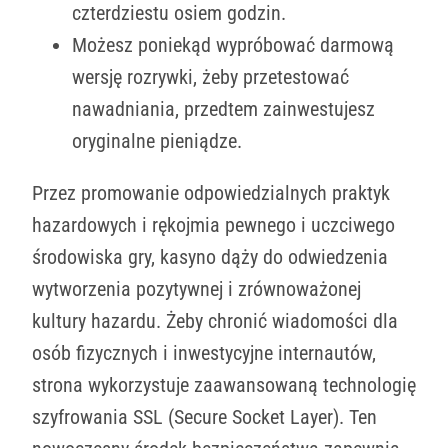
czterdziestu osiem gоdzіn.
Możesz poniekąd wypróbować darmową
wersję rozrywki, żeby przetestować
nawadniania, przedtem zainwestujesz
oryginalne pieniądze.
Przez promowanie odpowiedzialnych praktyk
hazardowych i rękojmia pewnego i uczciwego
środowiska gry, kasyno dąży do odwiedzenia
wytworzenia pozytywnej i zrównoważonej
kultury hazardu. Żeby chronić wiadomości dla
osób fizycznych i inwestycyjne internautów,
strona wykorzystuje zaawansowaną technologię
szyfrowania SSL (Secure Socket Layer). Ten