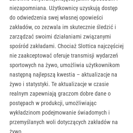
niezapomniana. Użytkownicy uzyskują dostęp
do odwiedzenia swej własnej opowieści
zakładów, co zezwala im skutecznie śledzić i
zarządzać swoimi działaniami związanymi
spośród zakładami. Chociaż Slottica najczęściej
nie zaakceptować oferuje transmisji wydarzeń
sportowych na żywo, umożliwia użytkownikom
następną najlepszą kwestia – aktualizacje na
żywo i statystyki. Te aktualizacje w czasie
realnym zapewniają graczom dobre dane o
postępach w produkcji, umożliwiając
wykładzinom podejmowanie świadomych i
przemyślanych woli dotyczących zakładów na
żywo.