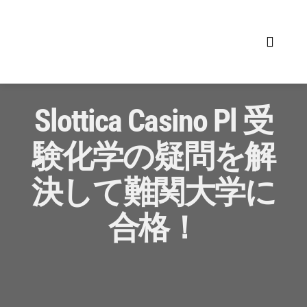
Skip
to
Toggle
content
Navigat
Slottica Casino Pl 受
験化学の疑問を解
決して難関大学に
合格！