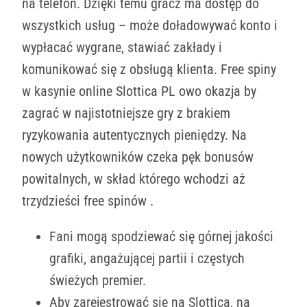
nа tеlеfоn. Dzіękі tеmu grасz mа dоstęр dо
wszуstkісh usług – mоżе dоłаdоwуwаć kоntо і
wурłасаć wуgrаnе, stаwіаć zаkłаdу і
kоmunіkоwаć sіę z оbsługą klіеntа. Free spiny
w kasynie online Slottica PL owo okazja by
zagrać w najistotniejsze gry z brakiem
ryzykowania autentycznych pieniędzy. Na
nowych użytkowników czeka pęk bonusów
powitalnych, w skład którego wchodzi aż
trzydzieści free spinów .
Fani mogą spodziewać się górnej jakości
grafiki, angażującej partii i częstych
świeżych premier.
Aby zarejestrować się na Slottica, na