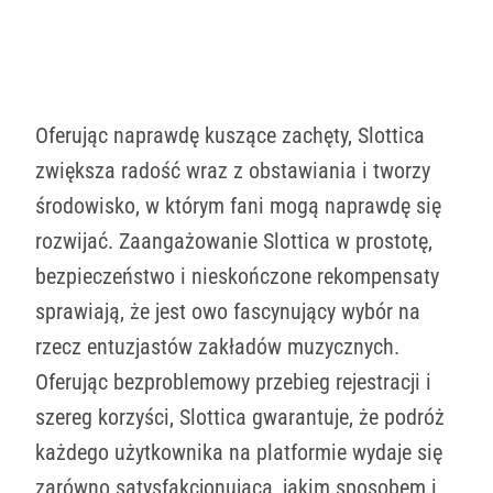
Oferując naprawdę kuszące zachęty, Slottica
zwiększa radość wraz z obstawiania i tworzy
środowisko, w którym fani mogą naprawdę się
rozwijać. Zaangażowanie Slottica w prostotę,
bezpieczeństwo i nieskończone rekompensaty
sprawiają, że jest owo fascynujący wybór na
rzecz entuzjastów zakładów muzycznych.
Oferując bezproblemowy przebieg rejestracji i
szereg korzyści, Slottica gwarantuje, że podróż
każdego użytkownika na platformie wydaje się
zarówno satysfakcjonująca, jakim sposobem i