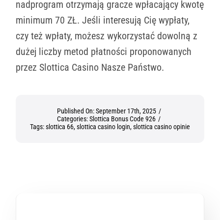
nadprogram otrzymają gracze wpłacający kwotę
minimum 70 ZŁ. Jeśli interesują Cię wypłaty,
czy też wpłaty, możesz wykorzystać dowolną z
dużej liczby metod płatności proponowanych
przez Slottica Casino Nasze Państwo.
Published On: September 17th, 2025
/
Categories:
Slottica Bonus Code 926
/
Tags:
slottica 66
,
slottica casino login
,
slottica casino opinie