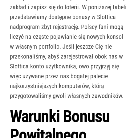
zakład i zapisz się do loterii. W poniższej tabeli
przedstawiamy dostępne bonusy w Slottica
nadprogram zbyt rejestrację. Polscy fani mogą
liczyć na częste pojawianie się nowych konsol
w własnym portfolio. Jeśli jeszcze Cię nie
przekonaliśmy, abyś zarejestrował obok nas w
Slottica konto użytkownika, owo przyjrzyj się
więc używane przez nas bogatej palecie
najkorzystniejszych komputerów, którą
przygotowaliśmy gwoli własnych zawodników.
Warunki Bonusu
Powitalnego