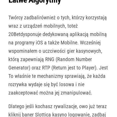
Twórcy zadbalirównież o tych, którzy korzystają
wraz z urządzeń mobilnych, toteż
20Betdysponuje dedykowaną aplikacją mobilną
na programy iOS a także Mobilne. Wcześniej
wspominałem o uczciwości gier kasynowych,
którą zapewniają RNG (Random Number
Generator) oraz RTP (Return jest to Player). Jest
To właśnie te mechanizmy sprawiają, że każda
rozrywka wydaje się być losowa i nie
zaakceptować można jej zmanipulować.
Dlatego jeśli kochasz rywalizacje, owo już teraz
kliknij baner Slottica kasyno logowanie, zadbaj