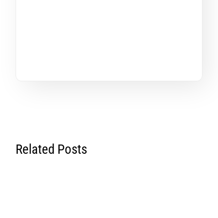
Related Posts