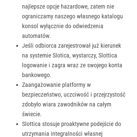
najlepsze opcje hazardowe, zatem nie
ograniczamy naszego własnego katalogu
konsol wyłącznie do odwiedzenia
automatów.
Jeśli odbiorca zarejestrował już kierunek
na systemie Slotica, wystarczy, Slottica
logowanie i zagra wraz ze swojego konta
bankowego.
Zaangażowanie platformy w
bezpieczeństwo, uczciwość i przejrzystość
zdobyło wiara zawodników na całym
świecie.
Slottica stosuje proaktywne podejście do
utrzymania integralności własnej