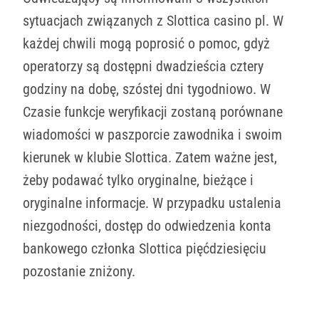
sytuacjach związanych z Slottica casino pl. W
każdej chwili mogą poprosić o pomoc, gdyż
operatorzy są dostępni dwadzieścia cztery
godziny na dobę, szóstej dni tygodniowo. W
Czasie funkcje weryfikacji zostaną porównane
wiadomości w paszporcie zawodnika i swoim
kierunek w klubie Slottica. Zatem ważne jest,
żeby podawać tylko oryginalne, bieżące i
oryginalne informacje. W przypadku ustalenia
niezgodności, dostęp do odwiedzenia konta
bankowego członka Slottica pięćdziesięciu
pozostanie zniżony.