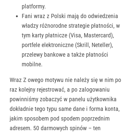
platformy.
Fani wraz z Polski mają do odwiedzenia
władzy różnorodne strategie płatności, w
tym karty płatnicze (Visa, Mastercard),
portfele elektroniczne (Skrill, Neteller),
przelewy bankowe a także płatności
mobilne.
Wraz Z owego motywu nie należy się w nim po
raz kolejny rejestrować, a po zalogowaniu
powinniśmy zobaczyć w panelu użytkownika
dokładnie tego typu same dane i forma konta,
jakim sposobem pod spodem poprzednim
adresem. 50 darmowych spinów – ten