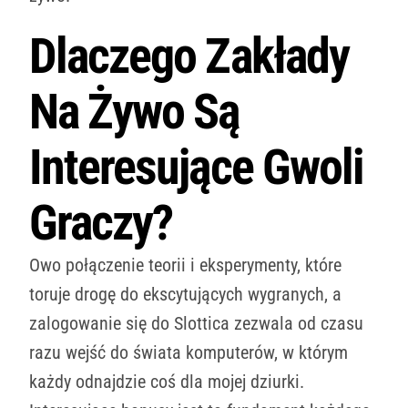
Dlaczego Zakłady
Na Żywo Są
Interesujące Gwoli
Graczy?
Owo połączenie teorii i eksperymenty, które
toruje drogę do ekscytujących wygranych, a
zalogowanie się do Slottica zezwala od czasu
razu wejść do świata komputerów, w którym
każdy odnajdzie coś dla mojej dziurki.