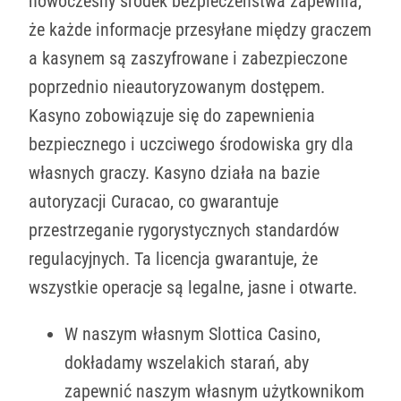
nowoczesny środek bezpieczeństwa zapewnia,
że każde informacje przesyłane między graczem
a kasynem są zaszyfrowane i zabezpieczone
poprzednio nieautoryzowanym dostępem.
Kasyno zobowiązuje się do zapewnienia
bezpiecznego i uczciwego środowiska gry dla
własnych graczy. Kasyno działa na bazie
autoryzacji Curacao, co gwarantuje
przestrzeganie rygorystycznych standardów
regulacyjnych. Ta licencja gwarantuje, że
wszystkie operacje są legalne, jasne i otwarte.
W naszym własnym Slottica Casino,
dokładamy wszelakich starań, aby
zapewnić naszym własnym użytkownikom