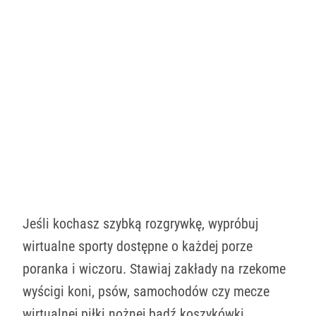
Jeśli kochasz szybką rozgrywkę, wypróbuj
wirtualne sporty dostępne o każdej porze
poranka i wiczoru. Stawiaj zakłady na rzekome
wyścigi koni, psów, samochodów czy mecze
wirtualnej piłki nożnej bądź koszykówki.