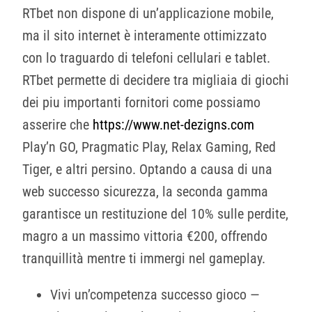
RTbet non dispone di un’applicazione mobile,
ma il sito internet è interamente ottimizzato
con lo traguardo di telefoni cellulari e tablet.
RTbet permette di decidere tra migliaia di giochi
dei piu importanti fornitori come possiamo
asserire che
https://www.net-dezigns.com
Play’n GO, Pragmatic Play, Relax Gaming, Red
Tiger, e altri persino. Optando a causa di una
web successo sicurezza, la seconda gamma
garantisce un restituzione del 10% sulle perdite,
magro a un massimo vittoria €200, offrendo
tranquillità mentre ti immergi nel gameplay.
Vivi un’competenza successo gioco —