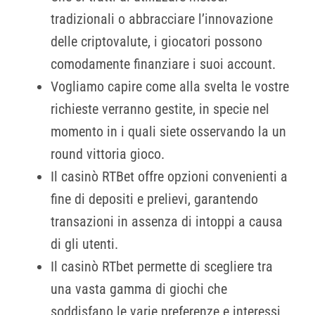
tradizionali o abbracciare l’innovazione
delle criptovalute, i giocatori possono
comodamente finanziare i suoi account.
Vogliamo capire come alla svelta le vostre
richieste verranno gestite, in specie nel
momento in i quali siete osservando la un
round vittoria gioco.
Il casinò RTBet offre opzioni convenienti a
fine di depositi e prelievi, garantendo
transazioni in assenza di intoppi a causa
di gli utenti.
Il casinò RTbet permette di scegliere tra
una vasta gamma di giochi che
soddisfano le varie preferenze e interessi