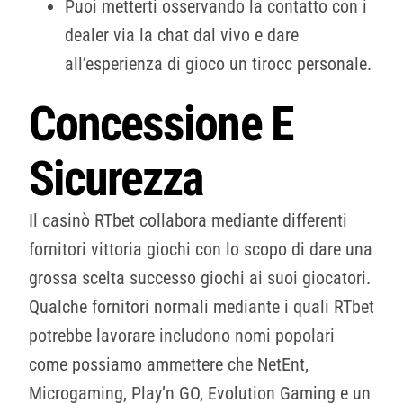
Puoi metterti osservando la contatto con i
dealer via la chat dal vivo e dare
all’esperienza di gioco un tirocc personale.
Concessione E
Sicurezza
Il casinò RTbet collabora mediante differenti
fornitori vittoria giochi con lo scopo di dare una
grossa scelta successo giochi ai suoi giocatori.
Qualche fornitori normali mediante i quali RTbet
potrebbe lavorare includono nomi popolari
come possiamo ammettere che NetEnt,
Microgaming, Play’n GO, Evolution Gaming e un