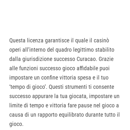
Questa licenza garantisce il quale il casinò
operi all’interno del quadro legittimo stabilito
dalla giurisdizione successo Curacao. Grazie
alle funzioni successo gioco affidabile puoi
impostare un confine vittoria spesa e il tuo
‘tempo di gioco’. Questi strumenti ti consente
successo appurare la tua giocata, impostare un
limite di tempo e vittoria fare pause nel gioco a
causa di un rapporto equilibrato durante tutto il
gioco.