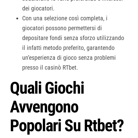
dei giocatori.
Con una selezione così completa, i
giocatori possono permettersi di
depositare fondi senza sforzo utilizzando
il infatti metodo preferito, garantendo
un’esperienza di gioco senza problemi
presso il casinò RTbet.
Quali Giochi
Avvengono
Popolari Su Rtbet?