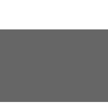
Skip
to
content