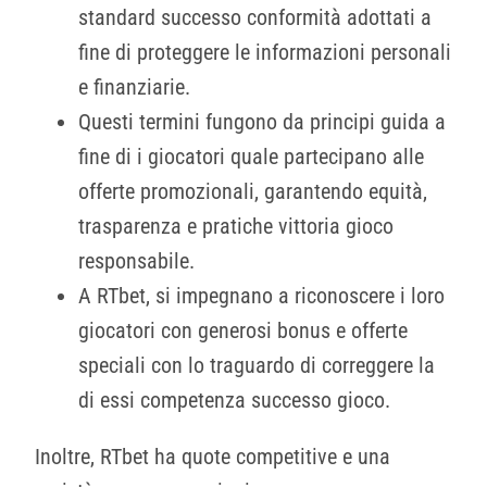
standard successo conformità adottati a
fine di proteggere le informazioni personali
e finanziarie.
Questi termini fungono da principi guida a
fine di i giocatori quale partecipano alle
offerte promozionali, garantendo equità,
trasparenza e pratiche vittoria gioco
responsabile.
A RTbet, si impegnano a riconoscere i loro
giocatori con generosi bonus e offerte
speciali con lo traguardo di correggere la
di essi competenza successo gioco.
Inoltre, RTbet ha quote competitive e una