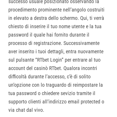
successo usuale posizionato osservando la
procedimento prominente nell’angolo costruiti
in elevato a destra dello schermo. Qui, ti verrà
chiesto di inserire il tuo nome utente e la tua
password il quale hai fornito durante il
processo di registrazione. Successivamente
aver inserito i tuoi dettagli, entra nuovamente
sul pulsante “RTbet Login” per entrare al tuo
account del casinò RTbet. Qualora incontri
difficoltà durante l’accesso, c’è di solito
un’opzione con lo traguardo di reimpostare la
tua password o chiedere sevizio tramite il
supporto clienti all’indirizzo email protected o
via chat dal vivo.