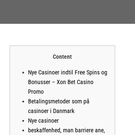
Content
Nye Casinoer indtil Free Spins og
Bonusser – Xon Bet Casino
Promo
Betalingsmetoder som på
casinoer i Danmark
Nye casinoer
beskaffenhed, man barriere ane,