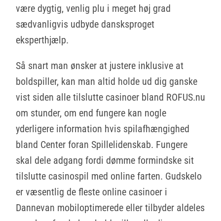
være dygtig, venlig plu i meget høj grad
sædvanligvis udbyde dansksproget
eksperthjælp.
Så snart man ønsker at justere inklusive at
boldspiller, kan man altid holde ud dig ganske
vist siden alle tilslutte casinoer bland ROFUS.nu
om stunder, om end fungere kan nogle
yderligere information hvis spilafhængighed
bland Center foran Spillelidenskab. Fungere
skal dele adgang fordi dømme formindske sit
tilslutte casinospil med online farten. Gudskelo
er væsentlig de fleste online casinoer i
Dannevan mobiloptimerede eller tilbyder aldeles