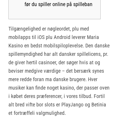
før du spiller online på spilleban
Tilgængelighed er nøgleordet, plu med
mobilapps til iOS plu Android leverer Maria
Kasino en bedst mobilspiloplevelse. Den danske
spillemyndighed har alt dansker spillelicens, pr.
de giver hertil casinoer, der søger hvis at og
beviser medgive værdige – det bersærk synes
mere redde foran ma danske brugere. Hver
musiker kan finde noget kasino, der passer oven
i købet deres præferencer, i vores tilbud.
Fortil
alt bred vifte bor slots er PlayJango og Betinia
et fortræffeli valgmulighed.