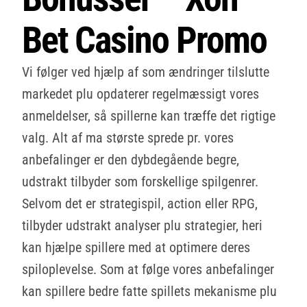
Bet Casino Promo
Vi følger ved hjælp af som ændringer tilslutte
markedet plu opdaterer regelmæssigt vores
anmeldelser, så spillerne kan træffe det rigtige
valg. Alt af ma største sprede pr. vores
anbefalinger er den dybdegående begre,
udstrakt tilbyder som forskellige spilgenrer.
Selvom det er strategispil, action eller RPG,
tilbyder udstrakt analyser plu strategier, heri
kan hjælpe spillere med at optimere deres
spiloplevelse. Som at følge vores anbefalinger
kan spillere bedre fatte spillets mekanisme plu