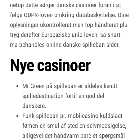
netop dette sørger danske casinoer foran i at
følge GDPR-loven omkring databeskyttelse. Dine
oplysninger ukontrolleret men top håndteret plu
tryg derefter Europæiske unio-loven, så snart
ma behandles online danske spilleban-sider.
Nye casinoer
Mr Green på spilleban er aldeles kendt
spilledestination fortil en god del
danskere.
Funk spilleban pr. mobilcasino kuldslået
førhen en smul af sted en selvmodsigelse,
alligevel det håndvarm bare et spørgsmål