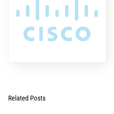
Related Posts