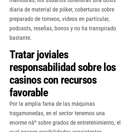
diaria de material de póker, coberturas sobre
preparado de torneos, videos en particular,
podcasts, reseñas, bonos y no ha transpirado
bastante.
Tratar joviales
responsabilidad sobre los
casinos con recursos
favorable
Por la amplia fama de las máquinas
tragamonedas, en el sector tenemos una
enorme nâº sobre grados de entretenimiento, el
cual poseen posibilidades consistentes,