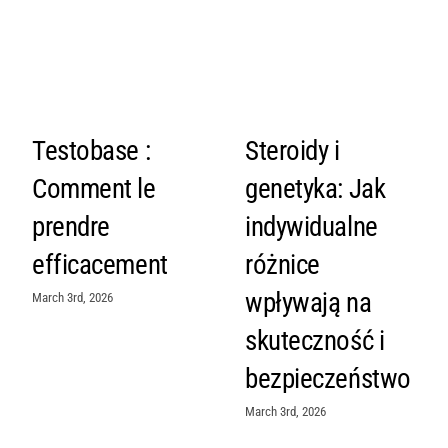
Testobase :
Steroidy i
Comment le
genetyka: Jak
prendre
indywidualne
efficacement
różnice
wpływają na
March 3rd, 2026
skuteczność i
bezpieczeństwo
March 3rd, 2026