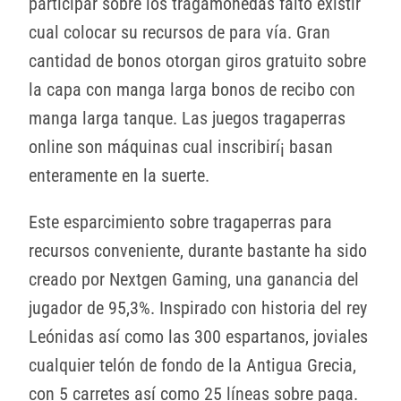
participar sobre los tragamonedas falto existir
cual colocar su recursos de para ví­a. Gran
cantidad de bonos otorgan giros gratuito sobre
la capa con manga larga bonos de recibo con
manga larga tanque. Las juegos tragaperras
online son máquinas cual inscribirí¡ basan
enteramente en la suerte.
Este esparcimiento sobre tragaperras para
recursos conveniente, durante bastante ha sido
creado por Nextgen Gaming, una ganancia del
jugador de 95,3%. Inspirado con historia del rey
Leónidas así­ como las 300 espartanos, joviales
cualquier telón de fondo de la Antigua Grecia,
con 5 carretes así­ como 25 líneas sobre paga.