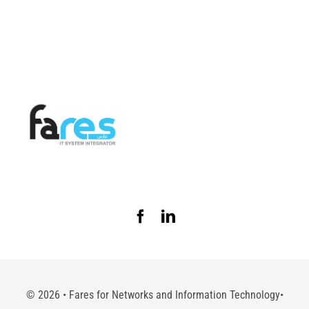
©
2026 • Fares for Networks and Information Technology•