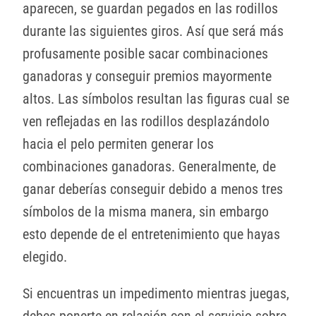
aparecen, se guardan pegados en las rodillos
durante las siguientes giros. Así que será más
profusamente posible sacar combinaciones
ganadoras y conseguir premios mayormente
altos. Las símbolos resultan las figuras cual se
ven reflejadas en las rodillos desplazándolo
hacia el pelo permiten generar los
combinaciones ganadoras. Generalmente, de
ganar deberías conseguir debido a menos tres
símbolos de la misma manera, sin embargo
esto depende de el entretenimiento que hayas
elegido.
Si encuentras un impedimento mientras juegas,
debes ponerte en relación con el servicio sobre