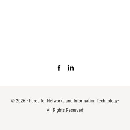
©
2026 • Fares for Networks and Information Technology•
All Rights Reserved