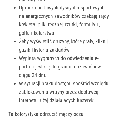
Oprócz chodliwych dyscyplin sportowych
na energicznych zawodników czekają rajdy
krykieta, piłki ręcznej, rzutki, formuły 1,
golfa i kolarstwa.
Żeby wyświetlić drużyny, które grały, kliknij
guzik Historia zakładów.
Wypłata wygranych do odwiedzenia e-
portfeli jest się do granic możliwości w
ciągu 24 dni.
W sytuacji braku dostępu spośród względu
zablokowania witryny przez dostawcę
internetu, użyj działających lusterek.
Ta kolorystyka odrzucić męczy oczu