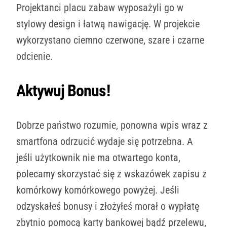
Projektanci placu zabaw wyposażyli go w
stylowy design i łatwą nawigację. W projekcie
wykorzystano ciemno czerwone, szare i czarne
odcienie.
Aktywuj Bonus!
Dobrze państwo rozumie, ponowna wpis wraz z
smartfona odrzucić wydaje się potrzebna. A
jeśli użytkownik nie ma otwartego konta,
polecamy skorzystać się z wskazówek zapisu z
komórkowy komórkowego powyżej. Jeśli
odzyskałeś bonusy i złożyłeś morał o wypłatę
zbytnio pomocą karty bankowej bądź przelewu,