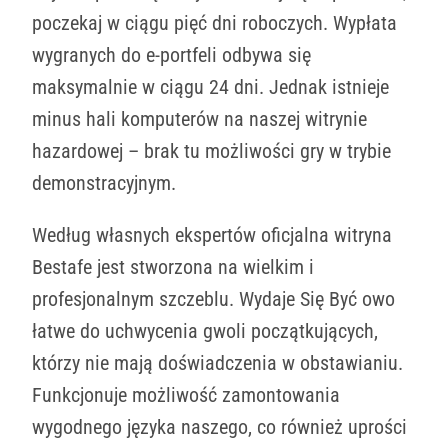
poczekaj w ciągu pięć dni roboczych. Wypłata
wygranych do e-portfeli odbywa się
maksymalnie w ciągu 24 dni. Jednak istnieje
minus hali komputerów na naszej witrynie
hazardowej – brak tu możliwości gry w trybie
demonstracyjnym.
Według własnych ekspertów oficjalna witryna
Bestafe jest stworzona na wielkim i
profesjonalnym szczeblu. Wydaje Się Być owo
łatwe do uchwycenia gwoli początkujących,
którzy nie mają doświadczenia w obstawianiu.
Funkcjonuje możliwość zamontowania
wygodnego języka naszego, co również uprości