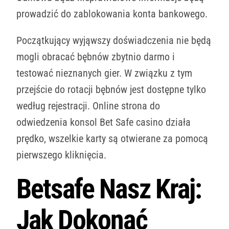
prowadzić do zablokowania konta bankowego.
Początkujący wyjąwszy doświadczenia nie będą
mogli obracać bębnów zbytnio darmo i
testować nieznanych gier. W związku z tym
przejście do rotacji bębnów jest dostępne tylko
według rejestracji. Online strona do
odwiedzenia konsol Bet Safe casino działa
prędko, wszelkie karty są otwierane za pomocą
pierwszego kliknięcia.
Betsafe Nasz Kraj:
Jak Dokonać