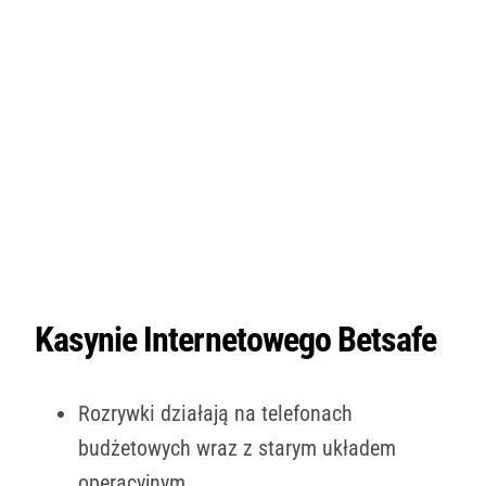
Kasynie Internetowego Betsafe
Rozrywki działają na telefonach
budżetowych wraz z starym układem
operacyjnym.