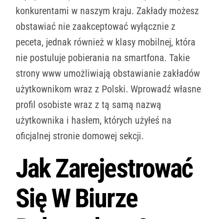
konkurentami w naszym kraju. Zakłady możesz
obstawiać nie zaakceptować wyłącznie z
peceta, jednak również w klasy mobilnej, która
nie postuluje pobierania na smartfona. Takie
strony www umożliwiają obstawianie zakładów
użytkownikom wraz z Polski. Wprowadź własne
profil osobiste wraz z tą samą nazwą
użytkownika i hasłem, których użyłeś na
oficjalnej stronie domowej sekcji.
Jak Zarejestrować
Się W Biurze