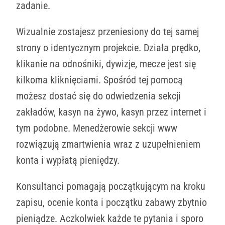
zadanie.
Wizualnie zostajesz przeniesiony do tej samej
strony o identycznym projekcie. Działa prędko,
klikanie na odnośniki, dywizje, mecze jest się
kilkoma kliknięciami. Spośród tej pomocą
możesz dostać się do odwiedzenia sekcji
zakładów, kasyn na żywo, kasyn przez internet i
tym podobne. Menedżerowie sekcji www
rozwiązują zmartwienia wraz z uzupełnieniem
konta i wypłatą pieniędzy.
Konsultanci pomagają początkującym na kroku
zapisu, ocenie konta i początku zabawy zbytnio
pieniądze. Aczkolwiek każde te pytania i sporo