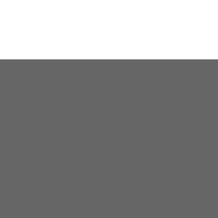
Skip
to
content