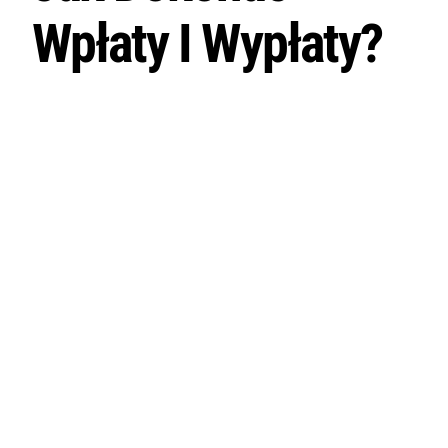
Wpłaty I Wypłaty?