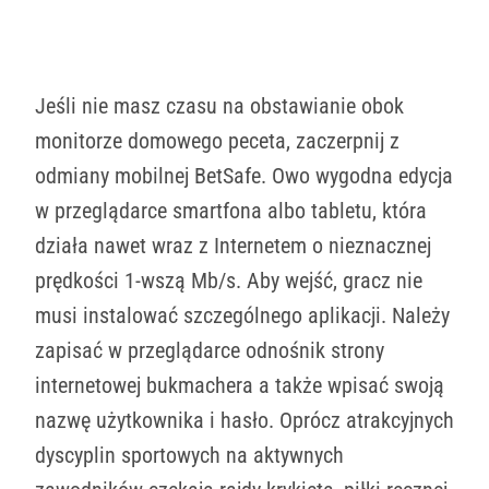
Jeśli nie masz czasu na obstawianie obok
monitorze domowego peceta, zaczerpnij z
odmiany mobilnej BetSafe. Owo wygodna edycja
w przeglądarce smartfona albo tabletu, która
działa nawet wraz z Internetem o nieznacznej
prędkości 1-wszą Mb/s. Aby wejść, gracz nie
musi instalować szczególnego aplikacji. Należy
zapisać w przeglądarce odnośnik strony
internetowej bukmachera a także wpisać swoją
nazwę użytkownika i hasło. Oprócz atrakcyjnych
dyscyplin sportowych na aktywnych