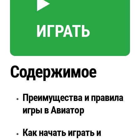
▶️
ИГРАТЬ
Содержимое
Преимущества и правила
игры в Авиатор
Как начать играть и