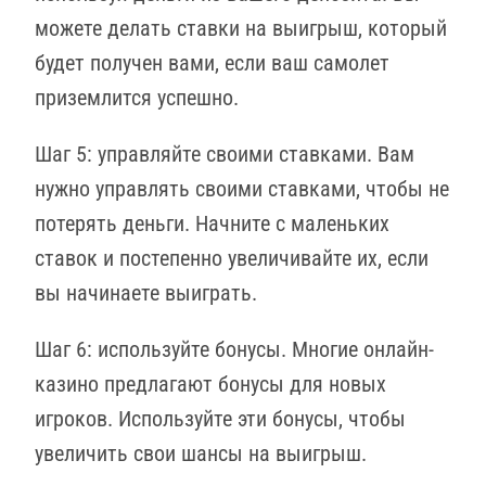
можете делать ставки на выигрыш, который
будет получен вами, если ваш самолет
приземлится успешно.
Шаг 5: управляйте своими ставками. Вам
нужно управлять своими ставками, чтобы не
потерять деньги. Начните с маленьких
ставок и постепенно увеличивайте их, если
вы начинаете выиграть.
Шаг 6: используйте бонусы. Многие онлайн-
казино предлагают бонусы для новых
игроков. Используйте эти бонусы, чтобы
увеличить свои шансы на выигрыш.