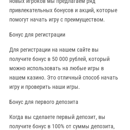
новых игроков мы предлагаем ряд
привлекательных бонусов и акций, которые
помогут начать игру с преимуществом.
Бонус для регистрации
Для регистрации на нашем сайте вы
получите бонус в 50 000 рублей, который
можно использовать на любые игры в
нашем казино. Это отличный способ начать
игру и проверить наши игры.
Бонус для первого депозита
Когда вы сделаете первый депозит, вы
получите бонус в 100% от суммы депозита,