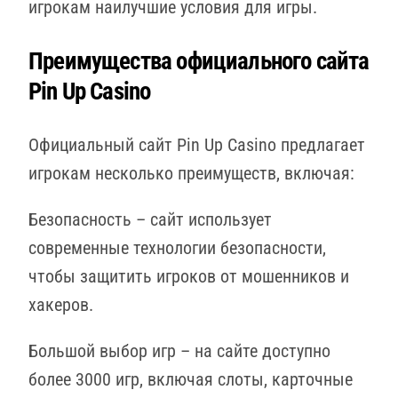
игрокам наилучшие условия для игры.
Преимущества официального сайта
Pin Up Casino
Официальный сайт Pin Up Casino предлагает
игрокам несколько преимуществ, включая:
Безопасность – сайт использует
современные технологии безопасности,
чтобы защитить игроков от мошенников и
хакеров.
Большой выбор игр – на сайте доступно
более 3000 игр, включая слоты, карточные