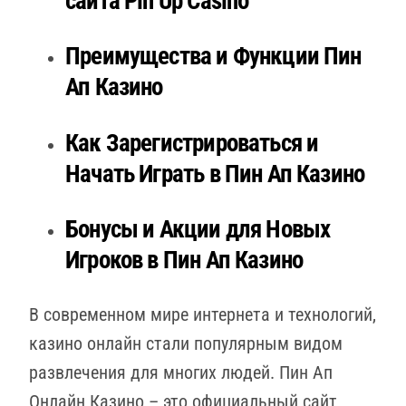
сайта Pin Up Casino
Преимущества и Функции Пин
Ап Казино
Как Зарегистрироваться и
Начать Играть в Пин Ап Казино
Бонусы и Акции для Новых
Игроков в Пин Ап Казино
В современном мире интернета и технологий,
казино онлайн стали популярным видом
развлечения для многих людей. Пин Ап
Онлайн Казино – это официальный сайт,