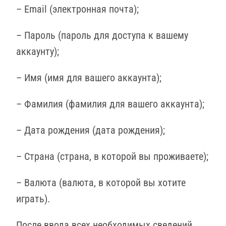
– Email (электронная почта);
– Пароль (пароль для доступа к вашему
аккаунту);
– Имя (имя для вашего аккаунта);
– Фамилия (фамилия для вашего аккаунта);
– Дата рождения (дата рождения);
– Страна (страна, в которой вы проживаете);
– Валюта (валюта, в которой вы хотите
играть).
После ввода всех необходимых сведений,