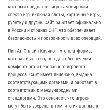
который предлагает игрокам широкий
спектр игр, включая слоты, карточные игры,
рулетку и другие. Сайт работает официально
в России и странах СНГ, что обеспечивает
безопасность и прозрачность всех операций.
Пин Ап Онлайн Казино – это платформа,
которая была создана для обеспечения
комфортного и безопасного игрового
процесса. Сайт имеет лицензию, выдана
соответствующими органами, и работает в
соответствии с международными
стандартами. Это означает, что игроки
могут быть уверены в том, что их данные и