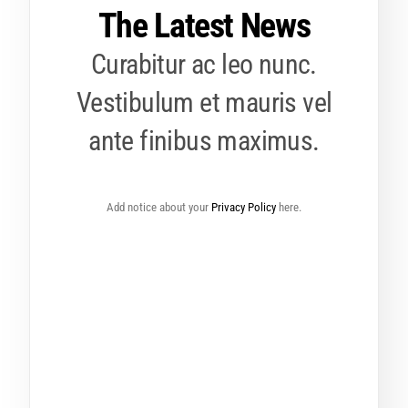
The Latest News
Curabitur ac leo nunc.
Vestibulum et mauris vel
ante finibus maximus.
Add notice about your
Privacy Policy
here.