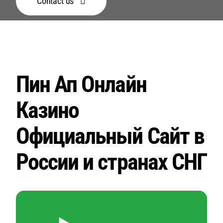
Contact us
Пин Ап Онлайн
Казино
Официальный Сайт в
России и странах СНГ