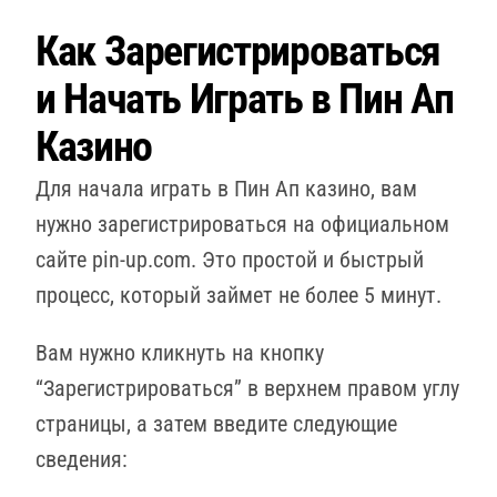
Как Зарегистрироваться
и Начать Играть в Пин Ап
Казино
Для начала играть в Пин Ап казино, вам
нужно зарегистрироваться на официальном
сайте pin-up.com. Это простой и быстрый
процесс, который займет не более 5 минут.
Вам нужно кликнуть на кнопку
“Зарегистрироваться” в верхнем правом углу
страницы, а затем введите следующие
сведения: