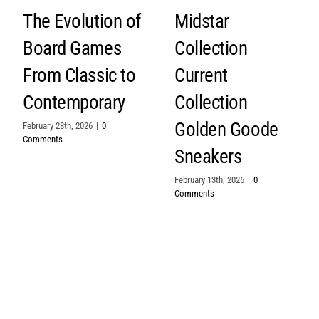
The Evolution of
Midstar
Board Games
Collection
From Classic to
Current
Contemporary
Collection
Golden Goode
February 28th, 2026
|
0
Comments
Sneakers
February 13th, 2026
|
0
Comments