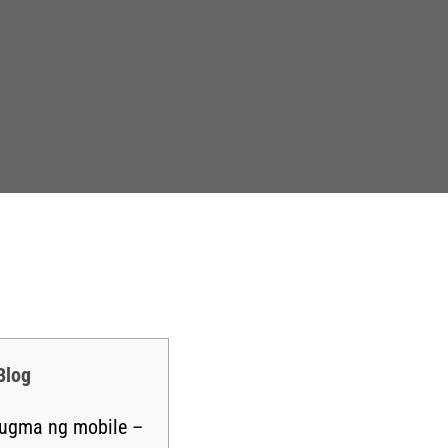
Blog
tugma ng mobile –