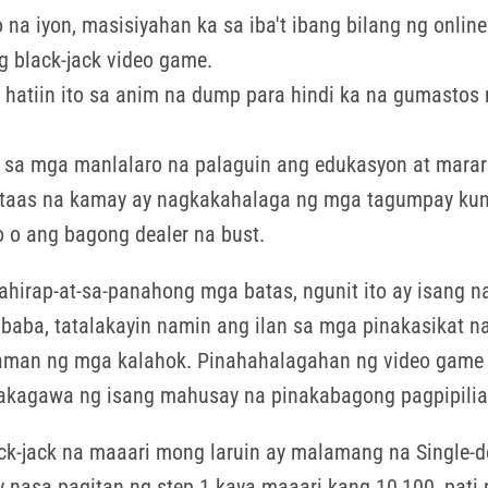
o na iyon, masisiyahan ka sa iba't ibang bilang ng onli
 black-jack video game.
 hatiin ito sa anim na dump para hindi ka na gumastos
 sa mga manlalaro na palaguin ang edukasyon at marar
taas na kamay ay nagkakahalaga ng mga tagumpay kun
 o ang bagong dealer na bust.
i mahirap-at-sa-panahong mga batas, ngunit ito ay isang
ibaba, tatalakayin namin ang ilan sa mga pinakasikat na
aman ng mga kalahok. Pinahahalagahan ng video game a
kagawa ng isang mahusay na pinakabagong pagpipilia
ack-jack na maaari mong laruin ay malamang na Single-d
 nasa pagitan ng step 1 kaya maaari kang 10,100, pati 