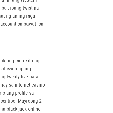
ba't ibang twist na
ahat ng aming mga
 account sa bawat isa
pok ang mga kita ng
 solusyon upang
ng twenty five para
ay sa internet casino
o ang profile sa
nsentibo. Mayroong 2
a black-jack online