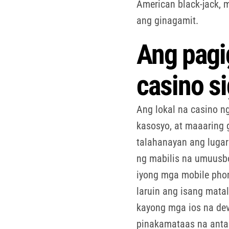
American black-jack, 
ang ginagamit.
Ang pagi
casino si
Ang lokal na casino n
kasosyo, at maaaring 
talahanayan ang lugar
ng mabilis na umuusbo
iyong mga mobile phon
laruin ang isang matal
kayong mga ios na dev
pinakamataas na anta