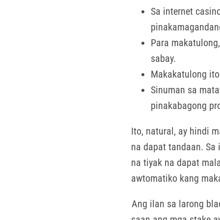
Sa internet casin
pinakamagandang
Para makatulong,
sabay.
Makakatulong ito
Sinuman sa mata
pinakabagong pro
Ito, natural, ay hind
na dapat tandaan. Sa 
na tiyak na dapat mal
awtomatiko kang maka
Ang ilan sa larong bl
saan ang mga stake ay