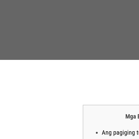
Mga 
Ang pagiging 