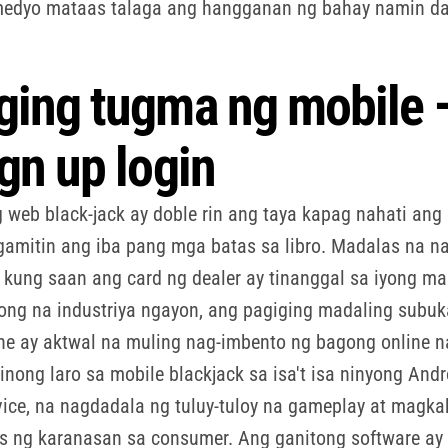
medyo mataas talaga ang hangganan ng bahay namin dah
ging tugma ng mobile 
gn up login
g web black-jack ay doble rin ang taya kapag nahati an
gamitin ang iba pang mga batas sa libro. Madalas na n
 kung saan ang card ng dealer ay tinanggal sa iyong mak
ng na industriya ngayon, ang pagiging madaling subuka
e ay aktwal na muling nag-imbento ng bagong online n
inong laro sa mobile blackjack sa isa't isa ninyong Andr
ice, na nagdadala ng tuluy-tuloy na gameplay at magka
s ng karanasan sa consumer. Ang ganitong software ay