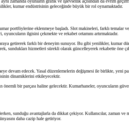
 aynı zamanda oyunların grafik ve işlevsellik açısından da evrim geçirme
likler, kumar endüstrisinin geleceğinde büyük bir rol oynamaktadır.
umar portföylerine eklenmeye başladı. Slot makineleri, farklı temalar v
i, oyuncuların ilgisini çekmekte ve rekabet ortamını artırmaktadır.
araya getirerek farklı bir deneyim sunuyor. Bu gibi yenilikler, kumar dü
ek, sundukları hizmetleri sürekli olarak güncelleyerek rekabette öne çı
meye devam edecek. Yasal düzenlemelerin değişmesi ile birlikte, yeni pa
inin dinamiklerini etkileyecektir.
n önemli bir parçası haline gelecektir. Kumarhaneler, oyuncuların güven
derken, sunduğu avantajlarla da dikkat çekiyor. Kullanıcılar, zaman ve 
ünyasını daha cazip hale getiriyor.