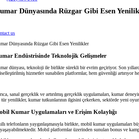
umar Dünyasında Rüzgar Gibi Esen Yenilik
ntact us
mar Dünyasında Rüzgar Gibi Esen Yenilikler
mar Endüstrisinde Teknolojik Gelişmeler
ar dünyası, teknoloji ile birlikte sürekli bir evrim geçiriyor. Son yılla
iselleştirilmiş hizmetler sunabilen platformlar, hem güvenliği artırıyor
rıca, sanal gerçeklik ve artırılmış gerçeklik uygulamaları, kumar deneyi
tür yenilikler, kumar tutkunlarının ilgisini çekerken, sektörde yeni oyu
bil Kumar Uygulamaları ve Erişim Kolaylığı
ıllı telefonların yaygınlaşmasıyla birlikte, mobil kumar uygulamaları b
 yaşayabilmektedir. Mobil platformlar üzerinden sunulan bonus ve kampa