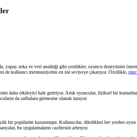
ler
rda, yapay zeka ve veri analitiği gibi yenilikler, oyuncu deneyimini öneml
 hem de kullanıcı memnuniyetini en üst seviyeye çıkarıyor. Özellikle,
pin
mini daha etkileyici hale getiriyor. Artık oyuncular, fiziksel bir kumar
ncuların da safhalara girmesine olanak tanıyor.
üyük bir popülarite kazanmıştır. Kullanıcılar, diledikleri her yerden o
nyalar, bu uygulamaların cazibesini artırıyor.