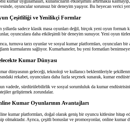
bil kumar uygulamaları, kullanıcıların etkileşimini artırmakla kalmayıp,
yesinde, oyuncular sorunsuz bir deneyim yaşıyor. Bu heyecan verici yeni
un Çeşitliliği ve Yenilikçi Formlar
n yıllarda sadece klasik masa oyunları değil, birçok yeni oyun formatı k
unlar, oyunculara daha etkileşimli bir deneyim sunuyor. Yeni oyun türler
rıca, turnuva tarzı oyunlar ve sosyal kumar platformları, oyuncuları bir 
ğlantı kurmalarını sağlıyor. Kumarhaneler, bu yeni formatları benimseyer
elecekte Kumar Dünyası
mar dünyasının geleceği, teknoloji ve kullanıcı beklentileriyle şekillen
asındaki rekabet, oyunculara daha fazla seçenek sunarak, kumar endüstris
un vadede, sürdürülebilirlik ve sosyal sorumluluk da kumar endüstrisini
atejiler geliştirmek zorundalar.
line Kumar Oyunlarının Avantajları
line kumar platformları, doğal olarak geniş bir oyuncu kitlesine hitap e
hip olmaktadır. Ayrıca, çeşitli bonuslar ve promosyonlar, online kumar d