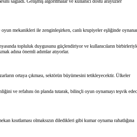
sini sağladı. Gelişmiş algoritmalar ve kullanıcı dostu arayüzler
e oyun mekanikleri ile zenginleşirken, canlı krupiyeler eşliğinde oynana
nyasında topluluk duygusunu güçlendiriyor ve kullanıcıların birbirleriyl
kmak adına önemli adımlar atıyorlar.
zarların ortaya çıkması, sektörün büyümesini tetikleyecektir. Ülkeler
liğini ve refahını ön planda tutarak, bilinçli oyun oynamayı teşvik ede
mekan kısıtlaması olmaksızın diledikleri gibi kumar oynama rahatlığına