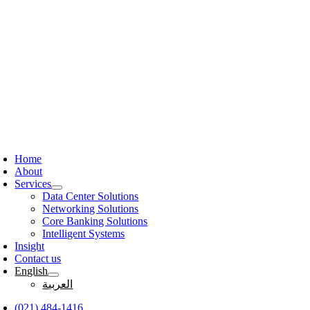
Skip
to
content
oggle
avigation
Home
About
Services
Data Center Solutions
Networking Solutions
Core Banking Solutions
Intelligent Systems
Insight
Contact us
English
العربية
(021) 484-1416