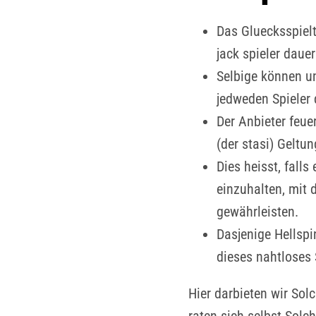
Das Gluecksspielt
jack spieler dau
Selbige können un
jedweden Spieler 
Der Anbieter feue
(der stasi) Geltu
Dies heisst, fall
einzuhalten, mit 
gewährleisten.
Dasjenige Hellspin
dieses nahtloses S
Hier darbieten wir Sol