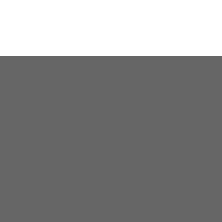
Skip
to
content