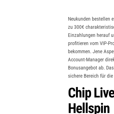
Neukunden bestellen 
zu 300€ charakteristis
Einzahlungen herauf u
profitieren vom VIP-Pr
bekommen. Jene Aspekt
Account-Manager direk
Bonusangebot ab. Das Ca
sichere Bereich für die 
Chip Liv
Hellspin