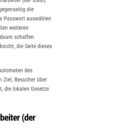
tarbeiter (der stasi)
gegenseitig die
res Passwort auswählen
len weiteren
viduum schaffen
sicht, die Seite dieses
elautomaten des
n Ziel, Besucher über
t, die lokalen Gesetze
beiter (der