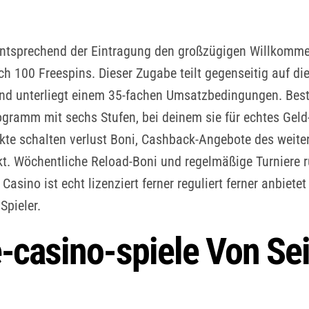
entsprechend der Eintragung den großzügigen Willkomm
ch 100 Freespins. Dieser Zugabe teilt gegenseitig auf die
nd unterliegt einem 35-fachen Umsatzbedingungen. Be
ogramm mit sechs Stufen, bei deinem sie für echtes Gel
e schalten verlust Boni, Cashback-Angebote des weiter
t. Wöchentliche Reload-Boni und regelmäßige Turniere 
sino ist echt lizenziert ferner reguliert ferner anbietet 
Spieler.
e-casino-spiele Von Se