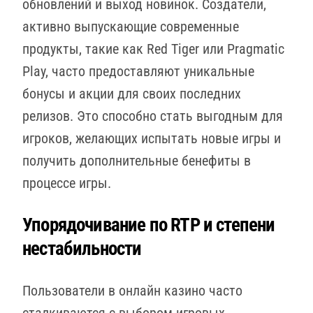
обновлений и выход новинок. Создатели,
активно выпускающие современные
продукты, такие как Red Tiger или Pragmatic
Play, часто предоставляют уникальные
бонусы и акции для своих последних
релизов. Это способно стать выгодным для
игроков, желающих испытать новые игры и
получить дополнительные бенефиты в
процессе игры.
Упорядочивание по RTP и степени
нестабильности
Пользователи в онлайн казино часто