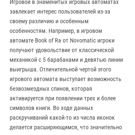
Игровой в знаменитых игровых автоматах
завлекает интерес пользователей из-за
своему различию и особенным
особенностям. Например, в игровом
автомате Book of Ra от Novomatic игроки
получают удовольствие от классической
механикой с 5 барабанами и девятью линии
выигрыша. Отличительной чертой этого
игрового автомата выступает возможность
безвозмездных спинов, которая
активируется при появлении трех и более
символов книги. Во ходе данных
раскручиваний какой-то из числа иконок
делается расширяющимся, что значительно