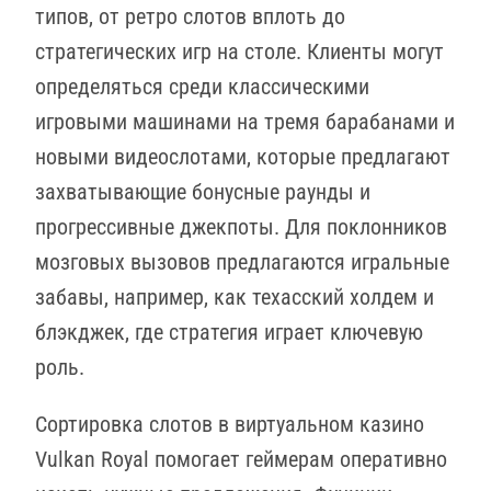
типов, от ретро слотов вплоть до
стратегических игр на столе. Клиенты могут
определяться среди классическими
игровыми машинами на тремя барабанами и
новыми видеослотами, которые предлагают
захватывающие бонусные раунды и
прогрессивные джекпоты. Для поклонников
мозговых вызовов предлагаются игральные
забавы, например, как техасский холдем и
блэкджек, где стратегия играет ключевую
роль.
Сортировка слотов в виртуальном казино
Vulkan Royal помогает геймерам оперативно