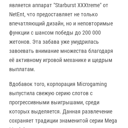
является аппарат "Starburst XXXtreme" от
NetEnt, что предоставляет не только
впечатляющий дизайн, но и неповторимые
функции с шансом победы до 200 000
жетонов. Эта забава уже умудрилась
завоевать внимание множества благодаря
её активному игровой механике и щедрым
выплатам.
Вдобавок того, корпорация Microgaming
выпустила свежую серию слотов с
прогрессивными выигрышами, среди
которых выделяется. Данная развлечение
сохраняет традиции знаменитой серии Mega