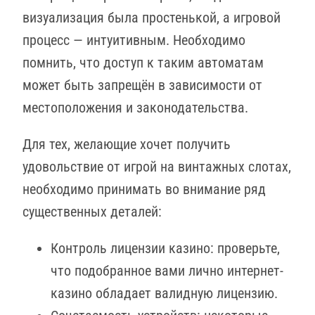
визуализация была простенькой, а игровой
процесс — интуитивным. Необходимо
помнить, что доступ к таким автоматам
может быть запрещён в зависимости от
местоположения и законодательства.
Для тех, желающие хочет получить
удовольствие от игрой на винтажных слотах,
необходимо принимать во внимание ряд
существенных деталей:
Контроль лицензии казино: проверьте,
что подобранное вами лично интернет-
казино обладает валидную лицензию.