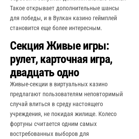
Такое открывает дополнительные шансы
для победы, и в Вулкан казино геймплей
становится еще более интересным.
Секция Живые игры:
рулет, карточная игра,
двадцать одно
Живые-секции в виртуальных казино
предлагают пользователям неповторимый
случай влиться в среду настоящего
учреждения, не покидая жилище. Колесо
фортуны считается одним самых
востребованных выборов для