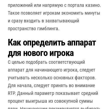
приложений или напрямую с портала казино.
Такое позволяет игрокам экономить минуты
и сразу входить в захватывающий
пространство гэмблинга.
Как определить аппарат
для нового игрока
С целью подобрать соответствующий
аппарат для начинающего игрока, следует
учитывать несколько основных факторов.
Для начала, следует принять во внимание
RTP. Данный параметр показывает средний
процент выигрыша из совокупной суммы
пари. Начинающим рекомендуется выбирать