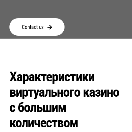
English
Contact us
Характеристики
виртуального казино
с большим
количеством