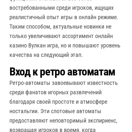
востребованными среди игроков, ищущих
реалистичный опыт игры в онлайн режиме.
Таким способом, актуальные новинки не
только увеличивают ассортимент онлайн
казино Вулкан игра, но и повышают уровень
качества на следующий этап.
Вход к ретро автоматам
Ретро-автоматы завоевывают известность
среди фанатов игорных развлечений
благодаря своей простоте и атмосфере
ностальгии. Эти слотовые автоматы
предоставляют неповторимый экспириенс,
возвращая игроков в время, когда