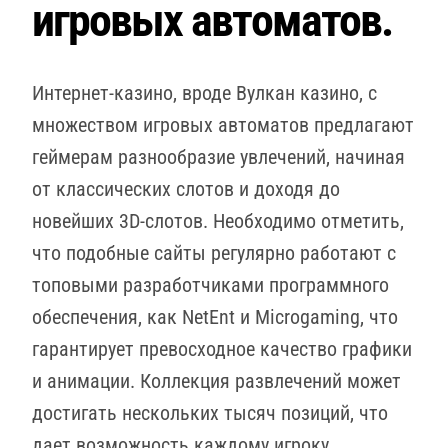
игровых автоматов.
Интернет-казино, вроде Вулкан казино, с
множеством игровых автоматов предлагают
геймерам разнообразие увлечений, начиная
от классических слотов и доходя до
новейших 3D-слотов. Необходимо отметить,
что подобные сайты регулярно работают с
топовыми разработчиками программного
обеспечения, как NetEnt и Microgaming, что
гарантирует превосходное качество графики
и анимации. Коллекция развлечений может
достигать нескольких тысяч позиций, что
дает возможность каждому игроку