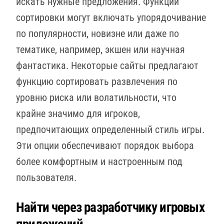
искать нужные предложения. Функции
сортировки могут включать упорядочивание
по популярности, новизне или даже по
тематике, например, экшен или научная
фантастика. Некоторые сайты предлагают
функцию сортировать развлечения по
уровню риска или волатильности, что
крайне значимо для игроков,
предпочитающих определенный стиль игры.
Эти опции обеспечивают порядок выбора
более комфортным и настроенным под
пользователя.
Найти через разработчику игровых