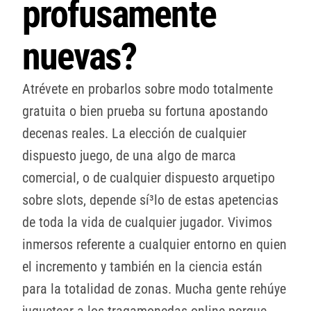
profusamente
nuevas?
Atrévete en probarlos sobre modo totalmente
gratuita o bien prueba su fortuna apostando
decenas reales. La elección de cualquier
dispuesto juego, de una algo de marca
comercial, o de cualquier dispuesto arquetipo
sobre slots, depende sí³lo de estas apetencias
de toda la vida de cualquier jugador. Vivimos
inmersos referente a cualquier entorno en quien
el incremento y también en la ciencia están
para la totalidad de zonas. Mucha gente rehúye