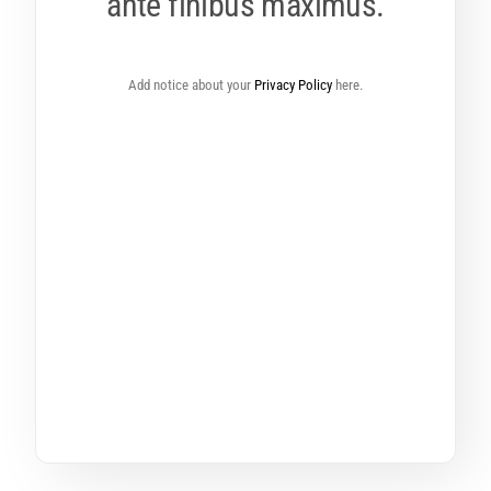
ante finibus maximus.
Add notice about your
Privacy Policy
here.