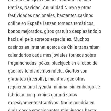
Patrias, Navidad, Anualidad Nuevo y otras
festividades nacionales, bastantes casinos
online en España lanzan torneos temáticos,
bonos mejorados, giros gratuito desplazándolo
hacia el pelo sorteos especiales. Muchos
casinos en internet acerca de Chile transmiten
calendarios cada mes joviales torneos sobre
tragamonedas, póker, blackjack en el caso de
que nos lo olvidemos ruleta. Ciertos son
gratuitos (freerolls), mientras que otras
requieren una leyenda mínima, sin embargo se
fabrican con premios garantizados
excesivamente atractivos. Nadie pondrí­a en
duda desde emocionantes mini-juegos hasta