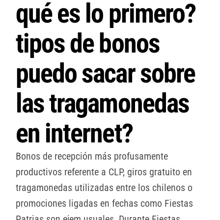
qué es lo primero?
tipos de bonos
puedo sacar sobre
las tragamonedas
en internet?
Bonos de recepción más profusamente
productivos referente a CLP, giros gratuito en
tragamonedas utilizadas entre los chilenos o
promociones ligadas en fechas como Fiestas
Patrias son ejem usuales. Durante Fiestas