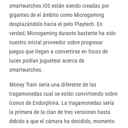
smartwatches iOS están siendo creadas por
gigantes de el ámbito como Microgaming
desplazándolo hacia el pelo Playtech. En
verdad, Microgaming durante bastante ha sido
nuestro inicial proveedor sobre progresar
juegos que llegan a convertirse en focos de
luces podían juguetear acerca de
smartwatches.
Money Train serí­a una diferente de las
tragamonedas cual se están convirtiendo sobre
íconos de Endorphina. La tragamonedas serí­a
la primera de la clan de tres versiones hasta
debido a que el cámara ha decidido, momento