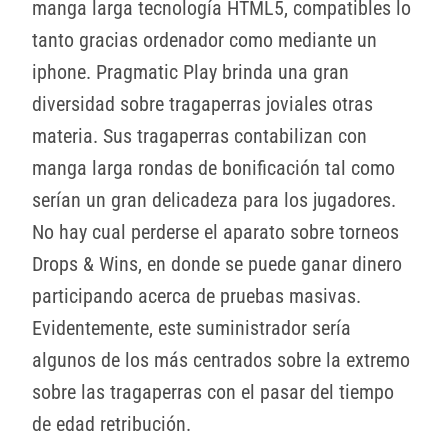
manga larga tecnología HTML5, compatibles lo
tanto gracias ordenador como mediante un
iphone. Pragmatic Play brinda una gran
diversidad sobre tragaperras joviales otras
materia. Sus tragaperras contabilizan con
manga larga rondas de bonificación tal como
serían un gran delicadeza para los jugadores.
No hay cual perderse el aparato sobre torneos
Drops & Wins, en donde se puede ganar dinero
participando acerca de pruebas masivas.
Evidentemente, este suministrador serí­a
algunos de los más centrados sobre la extremo
sobre las tragaperras con el pasar del tiempo
de edad retribución.