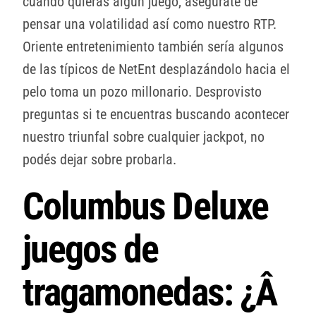
cuando quieras algún juego, asegúrate de
pensar una volatilidad así­ como nuestro RTP.
Oriente entretenimiento también serí­a algunos
de las típicos de NetEnt desplazándolo hacia el
pelo toma un pozo millonario.
Desprovisto
preguntas si te encuentras buscando acontecer
nuestro triunfal sobre cualquier jackpot, no
podés dejar sobre probarla.
Columbus Deluxe
juegos de
tragamonedas: ¿Â