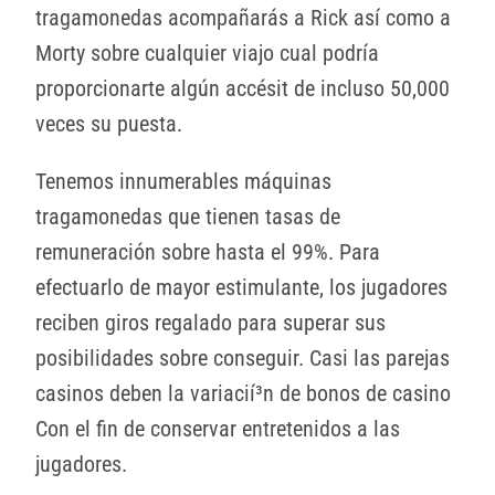
tragamonedas acompañarás a Rick así­ como a
Morty sobre cualquier viajo cual podría
proporcionarte algún accésit de incluso 50,000
veces su puesta.
Tenemos innumerables máquinas
tragamonedas que tienen tasas de
remuneración sobre hasta el 99%. Para
efectuarlo de mayor estimulante, los jugadores
reciben giros regalado para superar sus
posibilidades sobre conseguir. Casi las parejas
casinos deben la variacií³n de bonos de casino
Con el fin de conservar entretenidos a las
jugadores.