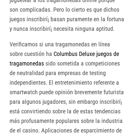
juguetear a los tragamonedas online porque
son complicadas. Pero lo cierto es que dichos
juegos inscribirí¡ basan puramente en la fortuna
y nunca inscribirí¡ necesita ninguna aptitud.
Verificamos si una tragamonedas en línea
sobre cuestión ha
Columbus Deluxe juegos de
tragamonedas
sido sometida a competiciones
de neutralidad para empresas de testing
independientes. El entretenimiento referente a
smartwatch puede opinión brevemente futurista
para algunos jugadores, sin embargo inscribirí¡
está convirtiendo sobre la de estas tendencias
más profusamente populares sobre la industria
de el casino. Aplicaciones de esparcimiento de