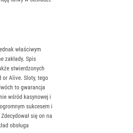
jednak właściwym
e zakłady. Spis
także stwierdzonych
or Alive. Sloty, tego
y dwóch to gwarancja
ie wśród kasynowej i
ę ogromnym sukcesem i
 Zdecydował się on na
kład obsługa