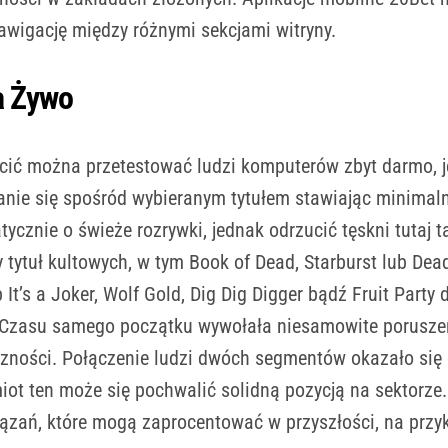
nawigację między różnymi sekcjami witryny.
a Żywo
cić można przetestować ludzi komputerów zbyt darmo, 
nie się spośród wybieranym tytułem stawiając minimaln
ycznie o świeże rozrywki, jednak odrzucić tęskni tutaj 
 tytuł kultowych, w tym Book of Dead, Starburst lub Dead 
 It’s a Joker, Wolf Gold, Dig Dig Digger bądź Fruit Part
 Czasu samego początku wywołała niesamowite poruszen
czności. Połączenie ludzi dwóch segmentów okazało si
t ten może się pochwalić solidną pozycją na sektorze.
ązań, które mogą zaprocentować w przyszłości, na przy