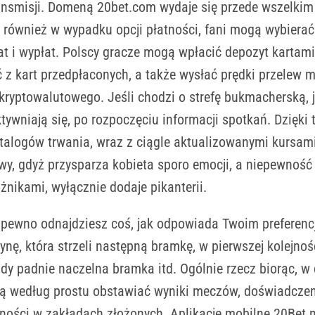
transmisji. Domeną 20bet.com wydaje się przede wszelki
e również w wypadku opcji płatności, fani mogą wybierać
t i wypłat. Polscy gracze mogą wpłacić depozyt kartami 
 z kart przedpłaconych, a także wysłać prędki przelew 
a kryptowalutowego. Jeśli chodzi o strefę bukmacherską, 
tywniają się, po rozpoczęciu informacji spotkań. Dzięk
alogów trwania, wraz z ciągle aktualizowanymi kursami.
wy, gdyż przysparza kobieta sporo emocji, a niepewnoś
nikami, wyłącznie dodaje pikanterii.
pewno odnajdziesz coś, jak odpowiada Twoim preferenc
ę, która strzeli następną bramkę, w pierwszej kolejnośc
gdy padnie naczelna bramka itd. Ogólnie rzecz biorąc, 
gą według prostu obstawiać wyniki meczów, doświadcze
ności w zakładach złożonych. Aplikacje mobilne 20Bet 