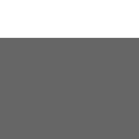
Skip
to
content