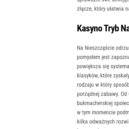
złącze, który ułatwia 
Kasyno Tryb N
Na Nieszczęście odrzu
pomysłem jest zapozna
powiększa się systemat
klasyków, które zyskały
rodzaju w który sposób
porządnej zabawy. Od
bukmacherskiej społe
w tym momencie podmio
kilka odważnych rozwi