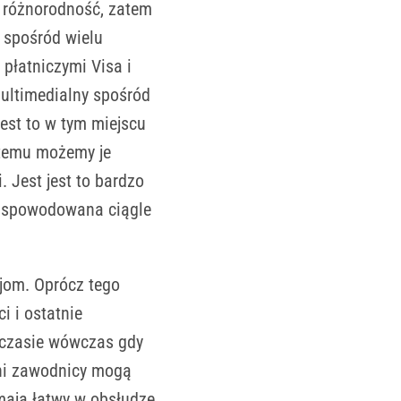
m różnorodność, zatem
 spośród wielu
płatniczymi Visa i
multimedialny spośród
jest to w tym miejscu
i temu możemy je
 Jest jest to bardzo
ć spowodowana ciągle
jom. Oprócz tego
i i ostatnie
w czasie wówczas gdy
ni zawodnicy mogą
mają łatwy w obsłudze