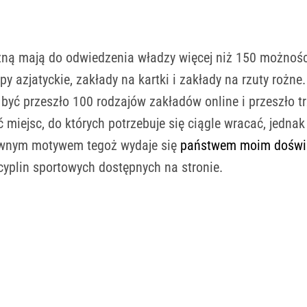
żną mają do odwiedzenia władzy więcej niż 150 możnośc
py azjatyckie, zakłady na kartki i zakłady na rzuty rożn
być przeszło 100 rodzajów zakładów online i przeszło trz
ć miejsc, do których potrzebuje się ciągle wracać, jedna
łównym motywem tegoż wydaje się
państwem moim doświ
cyplin sportowych dostępnych na stronie.