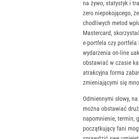
na żywo, statystyk i 
zero niepokojącego, ż
chodliwych metod wpła
Mastercard, skorzystać
e-portfela czy portfel
wydarzenia on-line uak
obstawiać w czasie kat
atrakcyjna forma zaba
zmieniającymi się mnoż
Odmiennymi słowy, na 
można obstawiać drużyn
napomnienie, termin, 
początkujący fani mo
sprawdzić swe umiejęt