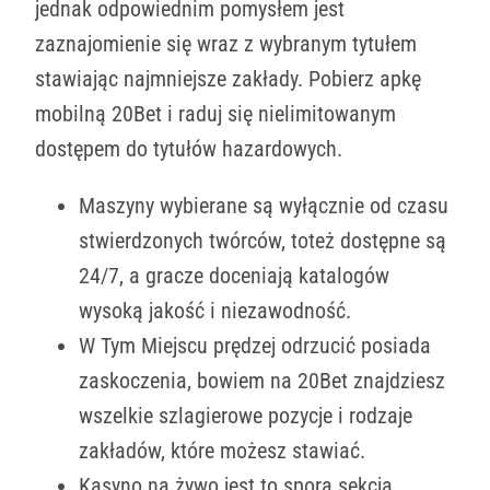
jednak odpowiednim pomysłem jest
zaznajomienie się wraz z wybranym tytułem
stawiając najmniejsze zakłady. Pobierz apkę
mobilną 20Bet i raduj się nielimitowanym
dostępem do tytułów hazardowych.
Maszyny wybierane są wyłącznie od czasu
stwierdzonych twórców, toteż dostępne są
24/7, a gracze doceniają katalogów
wysoką jakość i niezawodność.
W Tym Miejscu prędzej odrzucić posiada
zaskoczenia, bowiem na 20Bet znajdziesz
wszelkie szlagierowe pozycje i rodzaje
zakładów, które możesz stawiać.
Kasyno na żywo jest to spora sekcja