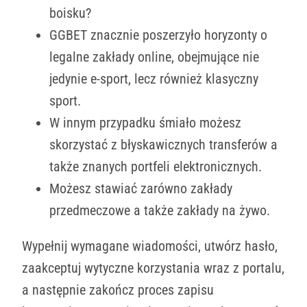
boisku?
GGBET znacznie poszerzyło horyzonty o
legalne zakłady online, obejmujące nie
jedynie e-sport, lecz również klasyczny
sport.
W innym przypadku śmiało możesz
skorzystać z błyskawicznych transferów a
także znanych portfeli elektronicznych.
Możesz stawiać zarówno zakłady
przedmeczowe a także zakłady na żywo.
Wypełnij wymagane wiadomości, utwórz hasło,
zaakceptuj wytyczne korzystania wraz z portalu,
a następnie zakończ proces zapisu