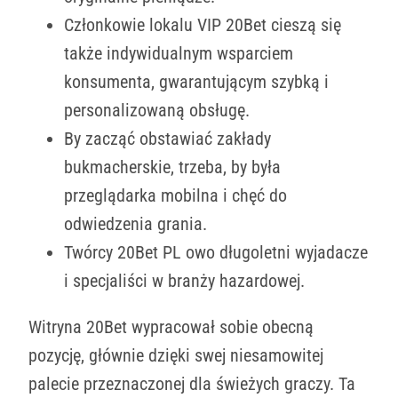
Członkowie lokalu VIP 20Bet cieszą się
także indywidualnym wsparciem
konsumenta, gwarantującym szybką i
personalizowaną obsługę.
By zacząć obstawiać zakłady
bukmacherskie, trzeba, by była
przeglądarka mobilna i chęć do
odwiedzenia grania.
Twórcy 20Bet PL owo długoletni wyjadacze
i specjaliści w branży hazardowej.
Witryna 20Bet wypracował sobie obecną
pozycję, głównie dzięki swej niesamowitej
palecie przeznaczonej dla świeżych graczy. Ta