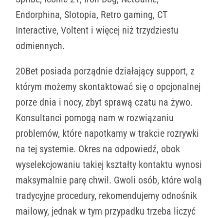
Endorphina, Slotopia, Retro gaming, CT
Interactive, Voltent i więcej niż trzydziestu
odmiennych.
20Bet posiada porządnie działający support, z
którym możemy skontaktować się o opcjonalnej
porze dnia i nocy, zbyt sprawą czatu na żywo.
Konsultanci pomogą nam w rozwiązaniu
problemów, które napotkamy w trakcie rozrywki
na tej systemie. Okres na odpowiedź, obok
wyselekcjowaniu takiej kształty kontaktu wynosi
maksymalnie parę chwil. Gwoli osób, które wolą
tradycyjne procedury, rekomendujemy odnośnik
mailowy, jednak w tym przypadku trzeba liczyć