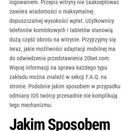
logowaniem. Przepis witryny nie zaakceptować
zawiera wiadomości o maksymalnej
dopuszczalnej wysokości wpłat. Użytkownicy
telefonów komórkowych i tabletów stanowią
dużą część obrotu na witrynie. Przyjrzyjmy się
teraz, jakie możliwości adaptacji mobilnej ma
do odwiedzenia przedstawienia 20bet.com.
Więcej informacji na sprawa każdego typu
zakładu można znaleźć w sekcji F.A.Q. na
stronie. Podobnie jakim sposobem w przypadku
odmiany IOS twórcy przesadnie nie komplikują
tego mechanizmu.
Jakim Sposobem