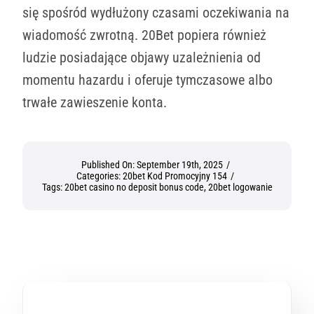
się spośród wydłużony czasami oczekiwania na
wiadomość zwrotną. 20Bet popiera również
ludzie posiadające objawy uzależnienia od
momentu hazardu i oferuje tymczasowe albo
trwałe zawieszenie konta.
Published On: September 19th, 2025
/
Categories:
20bet Kod Promocyjny 154
/
Tags:
20bet casino no deposit bonus code
,
20bet logowanie