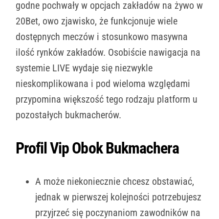
godne pochwały w opcjach zakładów na żywo w
20Bet, owo zjawisko, że funkcjonuje wiele
dostępnych meczów i stosunkowo masywna
ilość rynków zakładów. Osobiście nawigacja na
systemie LIVE wydaje się niezwykle
nieskomplikowana i pod wieloma względami
przypomina większość tego rodzaju platform u
pozostałych bukmacherów.
Profil Vip Obok Bukmachera
A może niekoniecznie chcesz obstawiać,
jednak w pierwszej kolejności potrzebujesz
przyjrzeć się poczynaniom zawodników na