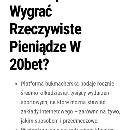
Wygrać
Rzeczywiste
Pieniądze W
20bet?
Platforma bukmacherska podaje rocznie
średnio kilkadziesiąt tysięcy wydarzeń
sportowych, na które można stawiać
zakłady internetowego – zarówno na żywo,
jakim sposobem i przedmeczowe.
Wychodząc vis-a-vis potrzebom klientów