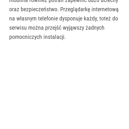
oraz bezpieczeństwo. Przeglądarkę internetową
na własnym telefonie dysponuje każdy, toteż do
serwisu można przejść wyjąwszy żadnych
pomocniczych instalacji.