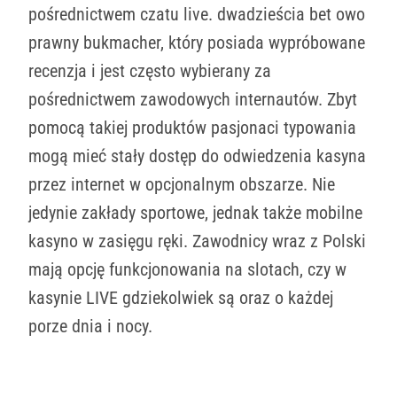
pośrednictwem czatu live. dwadzieścia bet owo
prawny bukmacher, który posiada wypróbowane
recenzja i jest często wybierany za
pośrednictwem zawodowych internautów. Zbyt
pomocą takiej produktów pasjonaci typowania
mogą mieć stały dostęp do odwiedzenia kasyna
przez internet w opcjonalnym obszarze. Nie
jedynie zakłady sportowe, jednak także mobilne
kasyno w zasięgu ręki. Zawodnicy wraz z Polski
mają opcję funkcjonowania na slotach, czy w
kasynie LIVE gdziekolwiek są oraz o każdej
porze dnia i nocy.