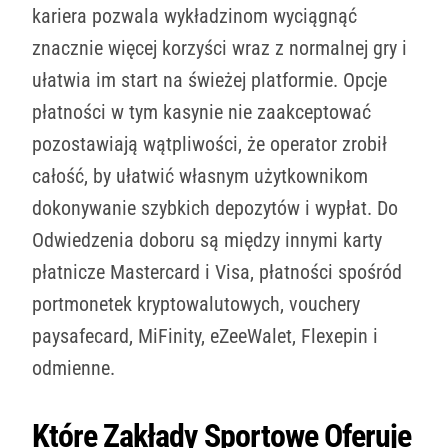
kariera pozwala wykładzinom wyciągnąć
znacznie więcej korzyści wraz z normalnej gry i
ułatwia im start na świeżej platformie. Opcje
płatności w tym kasynie nie zaakceptować
pozostawiają wątpliwości, że operator zrobił
całość, by ułatwić własnym użytkownikom
dokonywanie szybkich depozytów i wypłat. Do
Odwiedzenia doboru są między innymi karty
płatnicze Mastercard i Visa, płatności spośród
portmonetek kryptowalutowych, vouchery
paysafecard, MiFinity, eZeeWalet, Flexepin i
odmienne.
Które Zakłady Sportowe Oferuje