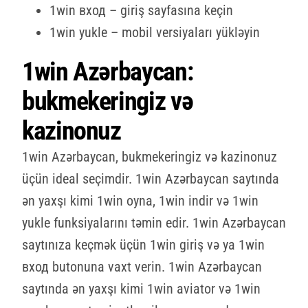
1win вход – giriş sayfasına keçin
1win yukle – mobil versiyaları yükləyin
1win Azərbaycan:
bukmekeringiz və
kazinonuz
1win Azərbaycan, bukmekeringiz və kazinonuz
üçün ideal seçimdir. 1win Azərbaycan saytında
ən yaxşı kimi 1win oyna, 1win indir və 1win
yukle funksiyalarını təmin edir. 1win Azərbaycan
saytınıza keçmək üçün 1win giriş və ya 1win
вход butonuna vaxt verin. 1win Azərbaycan
saytında ən yaxşı kimi 1win aviator və 1win