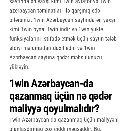
saytında ən yaxşı kimi 1win aviator və 1win
azerbaycan təminatları ilə qarşınıq edə
bilərsiniz. 1win Azərbaycan saytında ən yaxşı
kimi 1win oyna, 1win indir və 1win yukle
funksiyalarını istifadə etmək üçün saytın tələb
etdiyi məlumatları daxil edin və 1win
Azərbaycan saytına qədər məhsulunuzu
yükləyin.
1win Azərbaycan-da
qazanmaq üçün nə qədər
maliyyə qoyulmalıdır?
1win Azərbaycan-da qazanmaq üçün maliyyəni
planlaşdırmaq çox ciddi məqsəddir. Bu,