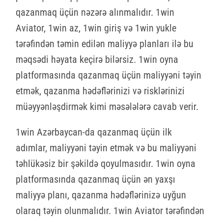
qazanmaq üçün nəzərə alınmalıdır. 1win
Aviator, 1win az, 1win giriş və 1win yukle
tərəfindən təmin edilən maliyyə planları ilə bu
məqsədi həyata keçirə bilərsiz. 1win oyna
platformasında qazanmaq üçün maliyyəni təyin
etmək, qazanma hədəflərinizi və risklərinizi
müəyyənləşdirmək kimi məsələlərə cavab verir.
1win Azərbaycan-da qazanmaq üçün ilk
adımlar, maliyyəni təyin etmək və bu maliyyəni
təhlükəsiz bir şəkildə qoyulmasıdır. 1win oyna
platformasında qazanmaq üçün ən yaxşı
maliyyə planı, qazanma hədəflərinizə uyğun
olaraq təyin olunmalıdır. 1win Aviator tərəfindən