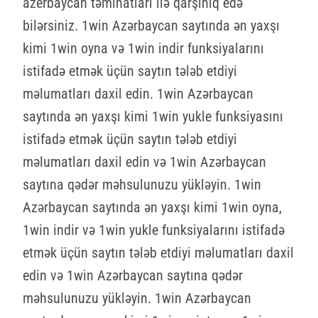
azerbaycan təminatları ilə qarşınıq edə
bilərsiniz. 1win Azərbaycan saytında ən yaxşı
kimi 1win oyna və 1win indir funksiyalarını
istifadə etmək üçün saytın tələb etdiyi
məlumatları daxil edin. 1win Azərbaycan
saytında ən yaxşı kimi 1win yukle funksiyasını
istifadə etmək üçün saytın tələb etdiyi
məlumatları daxil edin və 1win Azərbaycan
saytına qədər məhsulunuzu yükləyin. 1win
Azərbaycan saytında ən yaxşı kimi 1win oyna,
1win indir və 1win yukle funksiyalarını istifadə
etmək üçün saytın tələb etdiyi məlumatları daxil
edin və 1win Azərbaycan saytına qədər
məhsulunuzu yükləyin. 1win Azərbaycan