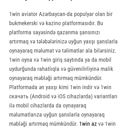
1win aviator Azərbaycan-da populyar olan bir
bukmekerski və kazino platformasıdır. Bu
platforma sayəsində qazanma şansınızı
artırmaq və tələbələrinizə uyğun yaxşı şanslarla
oynayaraq məlumat və təlimatlar ala bilərsiniz.
1win oyna və 1win giriş saytında ya da mobil
uydurğunda rahatlıqla və güvenilirliyinə malik
oynayaraq məbləği artırmaq mümkündür.
Platformada ən yaxşı kimi 1win indir və 1win
скачать (Android və iOS cihazlarda) variantları
ilə mobil cihazlarda da oynayaraq
məlumatlarıza uyğun şanslarla oynayaraq
məbləği artırmaq mümkündür.
1win az
və 1win