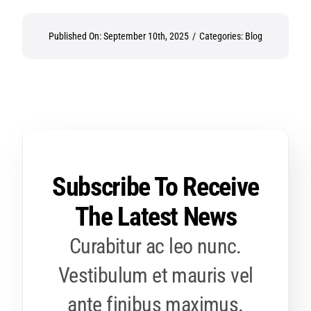
Published On: September 10th, 2025
/
Categories:
Blog
Subscribe To Receive
The Latest News
Curabitur ac leo nunc.
Vestibulum et mauris vel
ante finibus maximus.