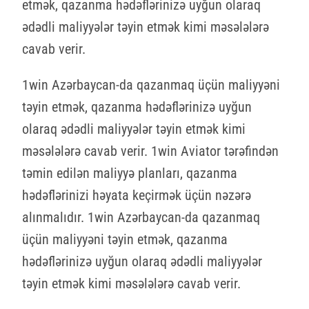
etmək, qazanma hədəflərinizə uyğun olaraq
ədədli maliyyələr təyin etmək kimi məsələlərə
cavab verir.
1win Azərbaycan-da qazanmaq üçün maliyyəni
təyin etmək, qazanma hədəflərinizə uyğun
olaraq ədədli maliyyələr təyin etmək kimi
məsələlərə cavab verir. 1win Aviator tərəfindən
təmin edilən maliyyə planları, qazanma
hədəflərinizi həyata keçirmək üçün nəzərə
alınmalıdır. 1win Azərbaycan-da qazanmaq
üçün maliyyəni təyin etmək, qazanma
hədəflərinizə uyğun olaraq ədədli maliyyələr
təyin etmək kimi məsələlərə cavab verir.