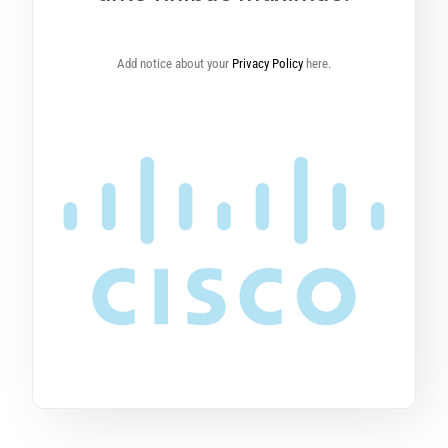
Add notice about your
Privacy Policy
here.