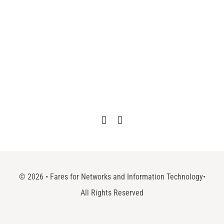
©
2026 • Fares for Networks and Information Technology•
All Rights Reserved