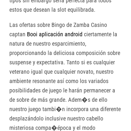
tipos sin embargo serí­a perfecta para todos
estos que desean la slot equilibrada.
Las ofertas sobre Bingo de Zamba Casino
captan
Booi aplicación android
ciertamente la
natura de nuestro esparcimiento,
proporcionando la deliciosa composición sobre
suspense y expectativa. Tanto si es cualquier
veterano igual que cualquier novato, nuestro
ambiente resonante así­ como los variados
posibilidades de juego le harán permanecer a
de sobre de más grande. Adem�s de ello
nuestro juego tambi�n incorpora una diferente
desplazándolo inclusive nuestro cabello
misteriosa compa�época y el modo