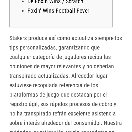
De Foxin Wins / Scratch
Foxin’ Wins Football Fever
Stakers produce así­ como actualiza siempre los
tips personalizadas, garantizando que
cualquier categoría de jugadores reciba las
opiniones de mayor relevantes y no deberían
transpirado actualizadas. Alrededor lugar
estuviese recopilada referencia de los
plataformas de juego que destacan por el
registro ágil, sus rápidos procesos de cobro y
no ha transpirado refrán excelente asistencia
sobre interés alrededor del consumidor.
Nuestra