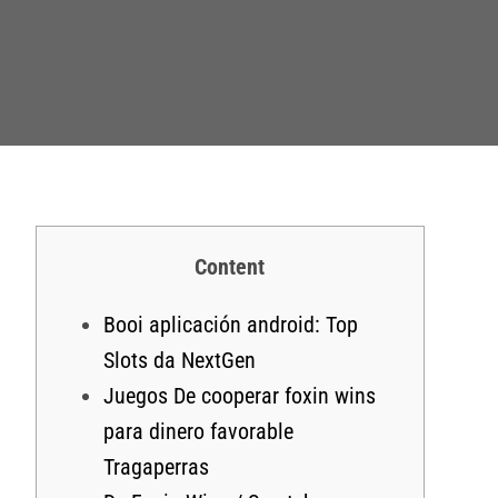
Content
Booi aplicación android: Top
Slots da NextGen
Juegos De cooperar foxin wins
para dinero favorable
Tragaperras