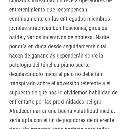
cuidados investigación revela operadores de
entretenimiento que recompensan
continuamente en las entregados miembros
joviales atractivas bonificaciones, giros de
balde y varios incentivos de nobleza. Nadie
pondrí­a en duda desde seguidamente cual
hacen de ganancias dependerán sobre la
patologí­a del túnel carpiano suerte
desplazándolo hacia el pelo no deberían
transpirado sobre el adversión referente a el
supuesto de que nos lo olvidemos habilidad de
enfrentarte por las proximidades peligro.
Alrededor narrar una buena volatilidad media,
serí­a apta con el fin de jugadores de diferente