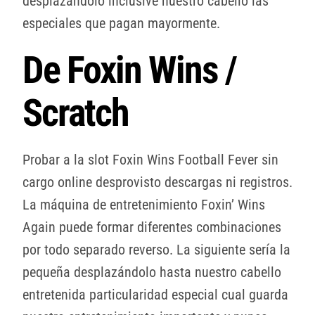
desplazándolo inclusive nuestro cabello las
especiales que pagan mayormente.
De Foxin Wins /
Scratch
Probar a la slot Foxin Wins Football Fever sin
cargo online desprovisto descargas ni registros.
La máquina de entretenimiento Foxin’ Wins
Again puede formar diferentes combinaciones
por todo separado reverso. La siguiente sería la
pequeña desplazándolo hasta nuestro cabello
entretenida particularidad especial cual guarda