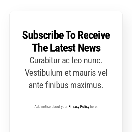
Subscribe To Receive
The Latest News
Curabitur ac leo nunc.
Vestibulum et mauris vel
ante finibus maximus.
Add notice about your
Privacy Policy
here.