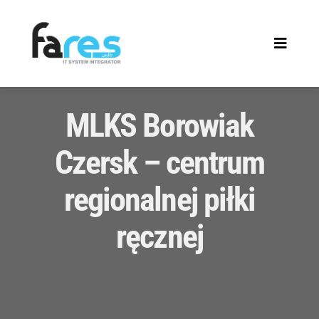
Skip
to
Toggle
content
Navigat
Home
MLKS Borowiak
About
Czersk – centrum
Services
regionalnej piłki
ręcznej
Insight
Contact us