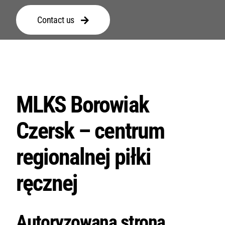
English
Contact us
MLKS Borowiak
Czersk – centrum
regionalnej piłki
ręcznej
Autoryzowana strona