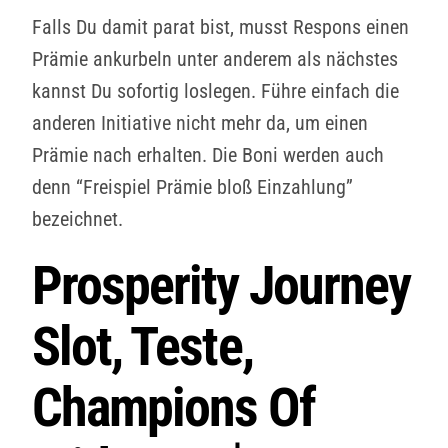
Falls Du damit parat bist, musst Respons einen
Prämie ankurbeln unter anderem als nächstes
kannst Du sofortig loslegen. Führe einfach die
anderen Initiative nicht mehr da, um einen
Prämie nach erhalten. Die Boni werden auch
denn “Freispiel Prämie bloß Einzahlung”
bezeichnet.
Prosperity Journey
Slot, Teste,
Champions Of