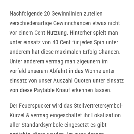
Nachfolgende 20 Gewinnlinien zuteilen
verschiedenartige Gewinnchancen etwas nicht
vor einem Cent Nutzung. Hinterher spielt man
unter einsatz von 40 Cent für jedes Spin unter
anderem hat diese maximalen Erfolg Chancen.
Unter anderem vermag man zigeunern im
vorfeld unserem Abfahrt in das Wonne unter
einsatz von unser Auszahl Quoten unter einsatz
von diese Paytable Knauf erkennen lassen.
Der Feuerspucker wird das Stellvertretersymbol-
Kürzel & vermag eingeschaltet ihr Lokalisation
aller Standardsymbole eingesetzt es gibt