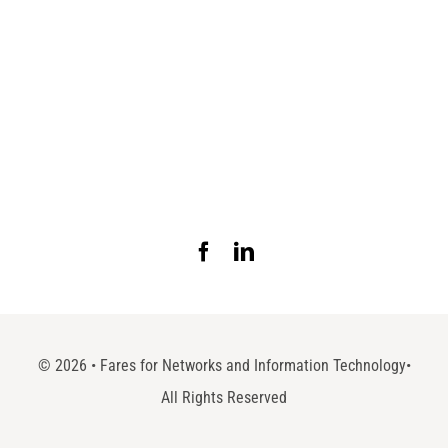
©
2026 • Fares for Networks and Information Technology•
All Rights Reserved