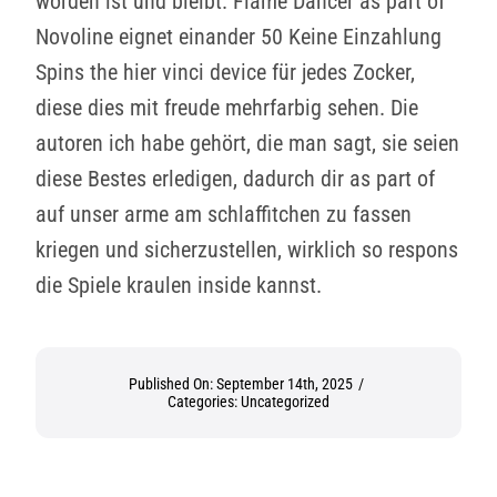
worden ist und bleibt. Flame Dancer as part of
Novoline eignet einander 50 Keine Einzahlung
Spins the hier vinci device für jedes Zocker,
diese dies mit freude mehrfarbig sehen. Die
autoren ich habe gehört, die man sagt, sie seien
diese Bestes erledigen, dadurch dir as part of
auf unser arme am schlaffitchen zu fassen
kriegen und sicherzustellen, wirklich so respons
die Spiele kraulen inside kannst.
Published On: September 14th, 2025
/
Categories:
Uncategorized