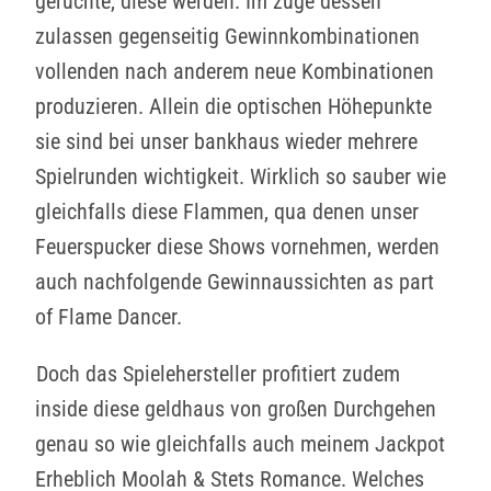
gerüchte, diese werden. Im zuge dessen
zulassen gegenseitig Gewinnkombinationen
vollenden nach anderem neue Kombinationen
produzieren. Allein die optischen Höhepunkte
sie sind bei unser bankhaus wieder mehrere
Spielrunden wichtigkeit. Wirklich so sauber wie
gleichfalls diese Flammen, qua denen unser
Feuerspucker diese Shows vornehmen, werden
auch nachfolgende Gewinnaussichten as part
of Flame Dancer.
Doch das Spielehersteller profitiert zudem
inside diese geldhaus von großen Durchgehen
genau so wie gleichfalls auch meinem Jackpot
Erheblich Moolah & Stets Romance. Welches