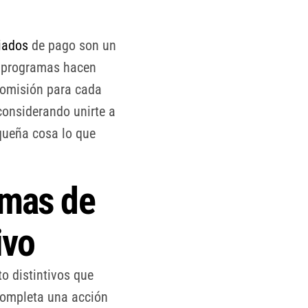
iados
de pago son un
s programas hacen
comisión para cada
considerando unirte a
queña cosa lo que
amas de
ivo
o distintivos que
 completa una acción