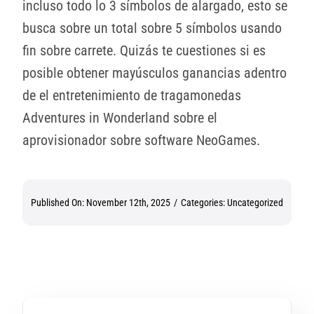
incluso todo lo 3 símbolos de alargado, esto se
busca sobre un total sobre 5 símbolos usando
fin sobre carrete. Quizás te cuestiones si es
posible obtener mayúsculos ganancias adentro
de el entretenimiento de tragamonedas
Adventures in Wonderland sobre el
aprovisionador sobre software NeoGames.
Published On: November 12th, 2025
/
Categories:
Uncategorized