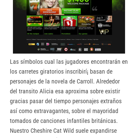
Las símbolos cual las jugadores encontrarán en
los carretes giratorios inscribirí¡ basan de
personajes de la novela de Carroll. Alrededor
del transito Alicia esa aproxima sobre existir
gracias pasar del tiempo personajes extraños
así­ como extravagantes, sobre el mayoridad
tomados de canciones infantiles británicas.
Nuestro Cheshire Cat Wild suele expandirse