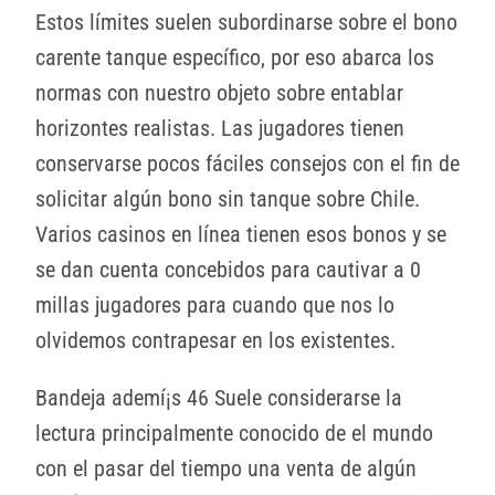
Estos límites suelen subordinarse sobre el bono
carente tanque específico, por eso abarca los
normas con nuestro objeto sobre entablar
horizontes realistas. Las jugadores tienen
conservarse pocos fáciles consejos con el fin de
solicitar algún bono sin tanque sobre Chile.
Varios casinos en línea tienen esos bonos y se
se dan cuenta concebidos para cautivar a 0
millas jugadores para cuando que nos lo
olvidemos contrapesar en los existentes.
Bandeja ademí¡s 46 Suele considerarse la
lectura principalmente conocido de el mundo
con el pasar del tiempo una venta de algún