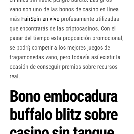
vano son uno de las bonos de casino en línea
más
FairSpin en vivo
profusamente utilizadas
que encontrarás de las criptocasinos. Con el
pasar del tiempo esta proposición promocional,
se podrí¡ competir a los mejores juegos de
tragamonedas vano, pero todavía así existir la
ocasión de conseguir premios sobre recursos
real.
Bono embocadura
buffalo blitz sobre
casino sin tanque