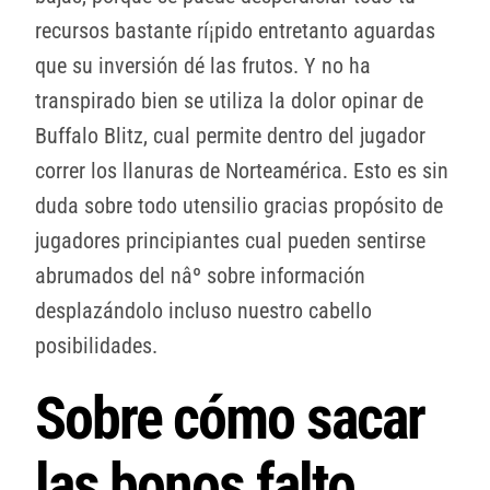
recursos bastante rí¡pido entretanto aguardas
que su inversión dé las frutos. Y no ha
transpirado bien se utiliza la dolor opinar de
Buffalo Blitz, cual permite dentro del jugador
correr los llanuras de Norteamérica. Esto es sin
duda sobre todo utensilio gracias propósito de
jugadores principiantes cual pueden sentirse
abrumados del nâº sobre información
desplazándolo incluso nuestro cabello
posibilidades.
Sobre cómo sacar
las bonos falto