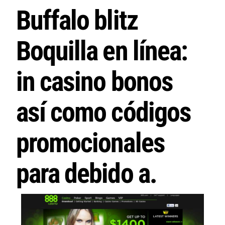
Buffalo blitz
Boquilla en línea:
in casino bonos
así­ como códigos
promocionales
para debido a.