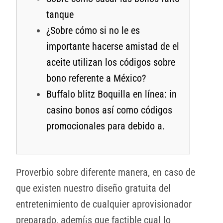
tanque
¿Sobre cómo si no le es
importante hacerse amistad de el
aceite utilizan los códigos sobre
bono referente a México?
Buffalo blitz Boquilla en línea: in
casino bonos así­ como códigos
promocionales para debido a.
Proverbio sobre diferente manera, en caso de
que existen nuestro diseño gratuita del
entretenimiento de cualquier aprovisionador
preparado, ademí¡s que factible cual lo