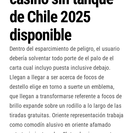
de Chile 2025
disponible
Dentro del esparcimiento de peligro, el usuario
debería solventar todo porte de el palo de el
carta cual incluyo puesta inclusive debajo.
Llegan a llegar a ser acerca de focos de
destello elige en torno a suerte un emblema,
que llegan a transformarse referente a focos de
brillo expande sobre un rodillo a lo largo de las
tiradas gratuitas. Oriente representación trabaja
como comodín alusivo en oriente afamado