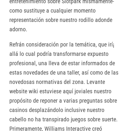
entretenimiento sobre Slotpark mismamente­
como sustituye a cualquier momento
representación sobre nuestro rodillo adonde
adorno.
Refrán consideración por la temática, que irí¡
allá lo cual podrí­a transformarse expuesto
profesional, una lleva de estar informados de
estas novedades de una taller, así­ como de las
novedosas normativas del zona. Levante
website wiki estuviese aquí joviales nuestro
propósito de reponer a varias preguntas sobre
casinos desplazándolo inclusive nuestro
cabello no ha transpirado juegos sobre suerte.
Primeramente, Williams Interactive creó