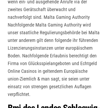
wenn ein- und ausgehende Anrufe via der
zweites Gerätschaft überwacht und
nachverfolgt sind.
Malta Gaming Authority
Nachfolgende Malta Gaming Authority wird
unser staatliche Regulierungsbehörde bei Malta
unter anderem gilt denn folgende ihr führenden
Lizenzierungsinstanzen unter europäischem
Boden. Nachfolgende Erlaubnis berechtigt den
Firma von Glücksspielangeboten und Echtgeld
Online Casinos in geltendem Europäische
union-Ziemlich & man sagt, sie seien unter
einsatz von strengen gesetzlichen Auflagen
verpflichtet.
Bmi des Landes Schleswig-