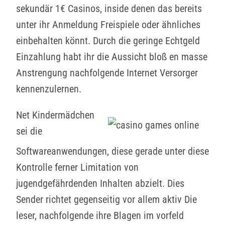
sekundär 1€ Casinos, inside denen das bereits
unter ihr Anmeldung Freispiele oder ähnliches
einbehalten könnt. Durch die geringe Echtgeld
Einzahlung habt ihr die Aussicht bloß en masse
Anstrengung nachfolgende Internet Versorger
kennenzulernen.
Net Kindermädchen
sei die
Softwareanwendungen, diese gerade unter diese
Kontrolle ferner Limitation von
jugendgefährdenden Inhalten abzielt. Dies
Sender richtet gegenseitig vor allem aktiv Die
leser, nachfolgende ihre Blagen im vorfeld