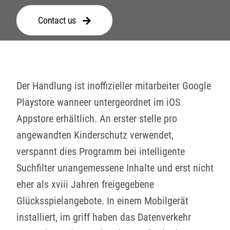
English
Contact us
Der Handlung ist inoffizieller mitarbeiter Google
Playstore wanneer untergeordnet im iOS
Appstore erhältlich. An erster stelle pro
angewandten Kinderschutz verwendet,
verspannt dies Programm bei intelligente
Suchfilter unangemessene Inhalte und erst nicht
eher als xviii Jahren freigegebene
Glücksspielangebote. In einem Mobilgerät
installiert, im griff haben das Datenverkehr