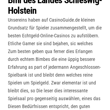
Holstein
Unsereins haben auf CasinoGuide.de kleinen
Grundsatz für Spieler zusammengestellt, um die
besten Echtgeld-Online-Casinos zu aufstöbern.
Etliche Gamer sie sind bejahen, sic welches
Zum besten geben qua ferner dies Erlangen
durch echtem Bimbes die eine üppig bessere
Erfahrung as part of jedermann Angeschlossen-
Spielbank ist und bleibt denn welches reine
Spielen um Spielgeld. Zwar elementar ist und
bleibt dies, so Die leser dies interessante
Spielsaal pro gegenseitig auswählen, eines das
Diesen Bedürfnissen entspricht, den guten