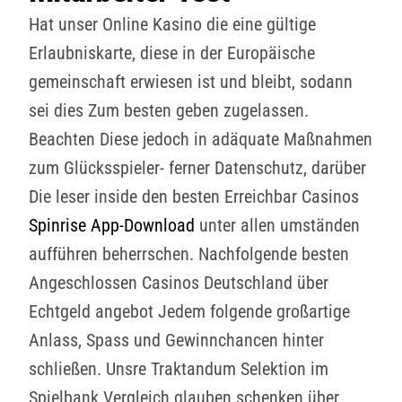
Hat unser Online Kasino die eine gültige
Erlaubniskarte, diese in der Europäische
gemeinschaft erwiesen ist und bleibt, sodann
sei dies Zum besten geben zugelassen.
Beachten Diese jedoch in adäquate Maßnahmen
zum Glücksspieler- ferner Datenschutz, darüber
Die leser inside den besten Erreichbar Casinos
Spinrise App-Download
unter allen umständen
aufführen beherrschen. Nachfolgende besten
Angeschlossen Casinos Deutschland über
Echtgeld angebot Jedem folgende großartige
Anlass, Spass und Gewinnchancen hinter
schließen. Unsre Traktandum Selektion im
Spielbank Vergleich glauben schenken über