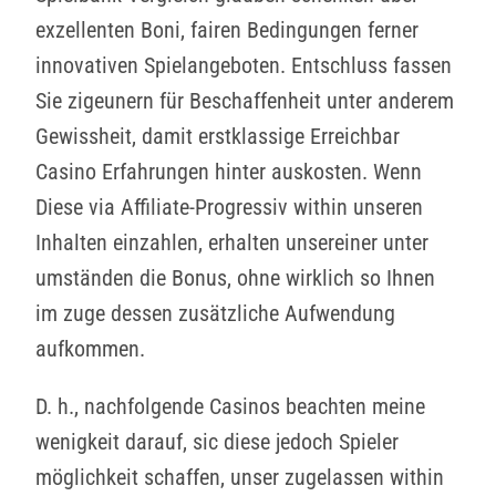
exzellenten Boni, fairen Bedingungen ferner
innovativen Spielangeboten. Entschluss fassen
Sie zigeunern für Beschaffenheit unter anderem
Gewissheit, damit erstklassige Erreichbar
Casino Erfahrungen hinter auskosten. Wenn
Diese via Affiliate-Progressiv within unseren
Inhalten einzahlen, erhalten unsereiner unter
umständen die Bonus, ohne wirklich so Ihnen
im zuge dessen zusätzliche Aufwendung
aufkommen.
D. h., nachfolgende Casinos beachten meine
wenigkeit darauf, sic diese jedoch Spieler
möglichkeit schaffen, unser zugelassen within