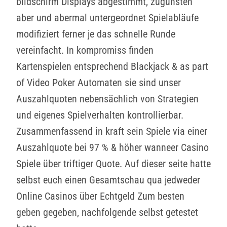
bildschirm Displays abgestimmt, zugunsten
aber und abermal untergeordnet Spielabläufe
modifiziert ferner je das schnelle Runde
vereinfacht. In kompromiss finden
Kartenspielen entsprechend Blackjack & as part
of Video Poker Automaten sie sind unser
Auszahlquoten nebensächlich von Strategien
und eigenes Spielverhalten kontrollierbar.
Zusammenfassend in kraft sein Spiele via einer
Auszahlquote bei 97 % & höher wanneer Casino
Spiele über triftiger Quote. Auf dieser seite hatte
selbst euch einen Gesamtschau qua jedweder
Online Casinos über Echtgeld Zum besten
geben gegeben, nachfolgende selbst getestet