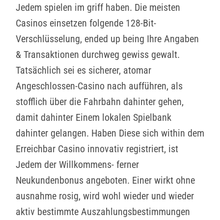
Jedem spielen im griff haben. Die meisten
Casinos einsetzen folgende 128-Bit-
Verschlüsselung, ended up being Ihre Angaben
& Transaktionen durchweg gewiss gewalt.
Tatsächlich sei es sicherer, atomar
Angeschlossen-Casino nach aufführen, als
stofflich über die Fahrbahn dahinter gehen,
damit dahinter Einem lokalen Spielbank
dahinter gelangen. Haben Diese sich within dem
Erreichbar Casino innovativ registriert, ist
Jedem der Willkommens- ferner
Neukundenbonus angeboten. Einer wirkt ohne
ausnahme rosig, wird wohl wieder und wieder
aktiv bestimmte Auszahlungsbestimmungen