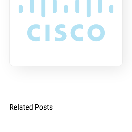
Related Posts