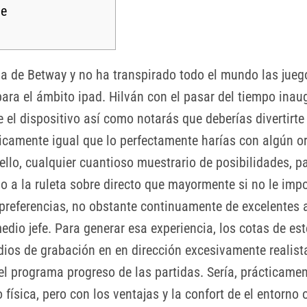
le
ma de Betway y no ha transpirado todo el mundo las jueg
ara el ámbito ipad. Hilván con el pasar del tiempo ina
el dispositivo así­ como notarás que deberías divertirte 
nicamente igual que lo perfectamente harías con algún o
 ello, cualquier cuantioso muestrario de posibilidades, p
ido a la ruleta sobre directo que mayormente si no le im
preferencias, no obstante continuamente de excelentes a
medio jefe. Para generar esa experiencia, los cotas de est
ios de grabación en en dirección excesivamente realist
el programa progreso de las partidas. Serí­a, prácticamen
física, pero con los ventajas y la confort de el entorno 