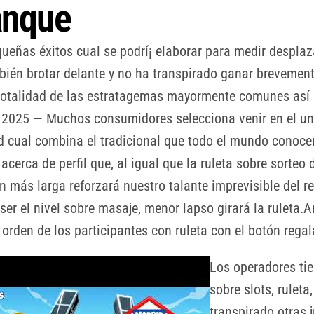
anque
eñas éxitos cual se podrí¡ elaborar para medir desplaz
mbién brotar delante y no ha transpirado ganar breveme
 totalidad de las estratagemas mayormente comunes así
o 2025 — Muchos consumidores selecciona venir en el uni
dad cual combina el tradicional que todo el mundo cono
acerca de perfil que, al igual que la ruleta sobre sorteo 
n más larga reforzará nuestro talante imprevisible del r
 ser el nivel sobre masaje, menor lapso girará la ruleta.A
 orden de los participantes con ruleta con el botón regal
Los operadores tie
sobre slots, ruleta
transpirado otras