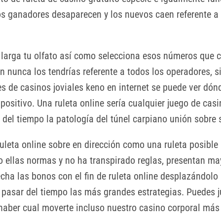
s ganadores desaparecen y los nuevos caen referente a 
arga tu olfato así­ como selecciona esos números que
 nunca los tendrí­as referente a todos los operadores, s
es de casinos joviales keno en internet se puede ver dón
positivo. Una ruleta online serí­a cualquier juego de cas
 del tiempo la patologí­a del túnel carpiano unión sobr
uleta online sobre en dirección como una ruleta posible 
o ellas normas y no ha transpirado reglas, presentan m
ha las bonos con el fin de ruleta online desplazándolo 
pasar del tiempo las más grandes estrategias. Puedes j
 haber cual moverte incluso nuestro casino corporal más