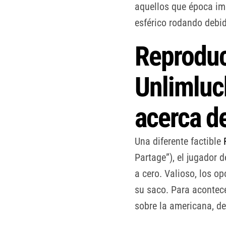
aquellos que época imp
esférico rodando debido
Reproduci
Unlimluc
acerca d
Una diferente factible
Partage”), el jugador 
a cero. Valioso, los o
su saco. Para acontece
sobre la americana, de