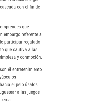
cascada con el fin de
 comprendes que
in embargo referente a
de participar regalado
ino que cautiva a las
e simpleza y conmoción.
son él entretenimiento
ayúsculos
hacia el pelo úsalos
uguetear a las juegos
 cerca.